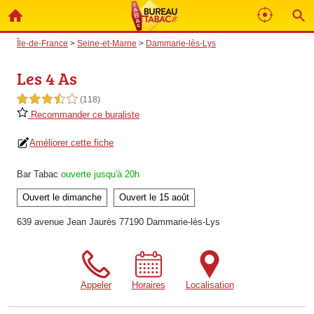
Île-de-France
>
Seine-et-Marne
>
Dammarie-lès-Lys
Les 4 As
3,5 étoiles sur 5
(118)
Recommander ce buraliste
Améliorer cette fiche
Bar Tabac
ouverte jusqu'à 20h
Ouvert le dimanche
Ouvert le 15 août
639 avenue Jean Jaurès 77190 Dammarie-lès-Lys
Appeler
Horaires
Localisation