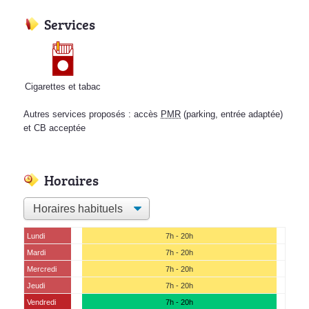
Services
Cigarettes et tabac
Autres services proposés : accès
PMR
(parking, entrée adaptée)
et CB acceptée
Horaires
Lundi
7h - 20h
Mardi
7h - 20h
Mercredi
7h - 20h
Jeudi
7h - 20h
Vendredi
7h - 20h