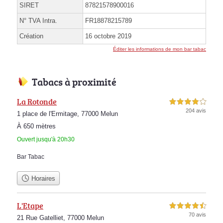
SIRET
87821578900016
N° TVA Intra.
FR18878215789
Création
16 octobre 2019
Éditer les informations de mon bar tabac
Tabacs à proximité
La Rotonde
4,0 étoiles sur 5
204 avis
1 place de l'Ermitage, 77000 Melun
À 650 mètres
Ouvert jusqu'à 20h30
Bar Tabac
Horaires
L'Etape
4,5 étoiles sur 5
70 avis
21 Rue Gatelliet, 77000 Melun