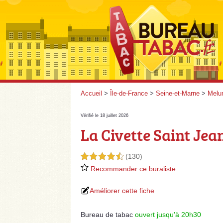
Accueil
>
Île-de-France
>
Seine-et-Marne
>
Melu
Vérifié le 18 juillet 2026
La Civette Saint Jea
(130)
4,5 étoiles sur 5
Recommander ce buraliste
Améliorer cette fiche
Bureau de tabac
ouvert jusqu'à 20h30