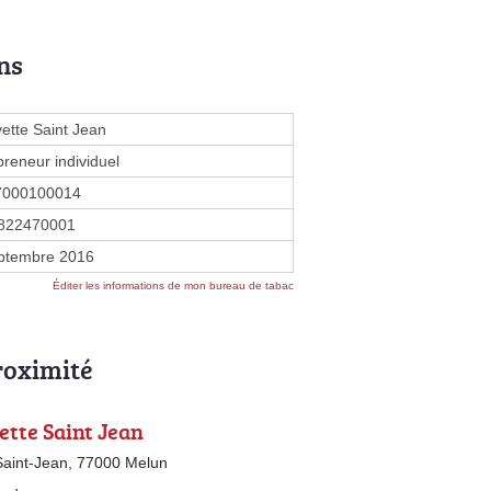
ns
vette Saint Jean
preneur individuel
7000100014
822470001
ptembre 2016
Éditer les informations de mon bureau de tabac
roximité
ette Saint Jean
Saint-Jean, 77000 Melun