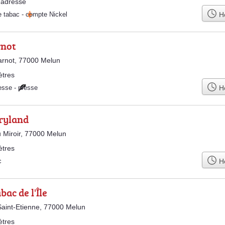
adresse
Ho
e tabac
-
compte Nickel
rnot
arnot, 77000 Melun
ètres
Ho
esse
-
presse
ryland
 Miroir, 77000 Melun
ètres
Ho
c
bac de l'Île
aint-Etienne, 77000 Melun
ètres