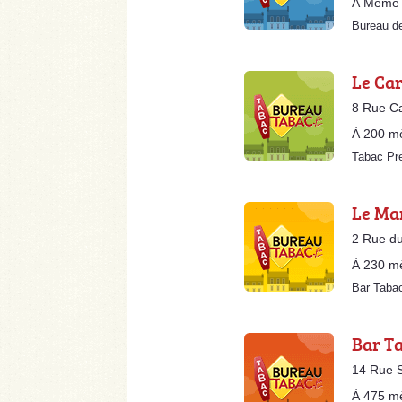
À Même 
Bureau d
Le Ca
8 Rue C
À 200 m
Tabac Pr
Le Ma
2 Rue du
À 230 m
Bar Taba
Bar Ta
14 Rue S
À 475 m