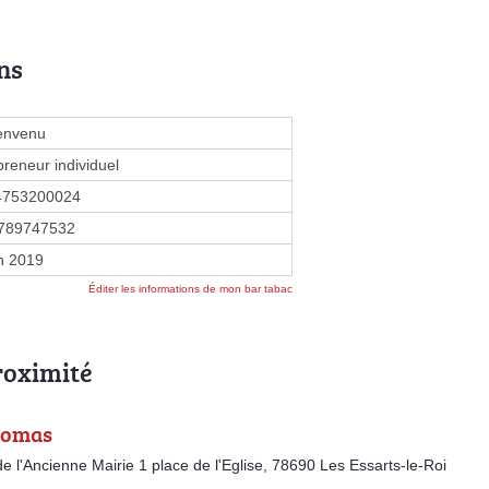
ns
envenu
preneur individuel
4753200024
789747532
in 2019
Éditer les informations de mon bar tabac
roximité
homas
de l'Ancienne Mairie 1 place de l'Eglise, 78690 Les Essarts-le-Roi