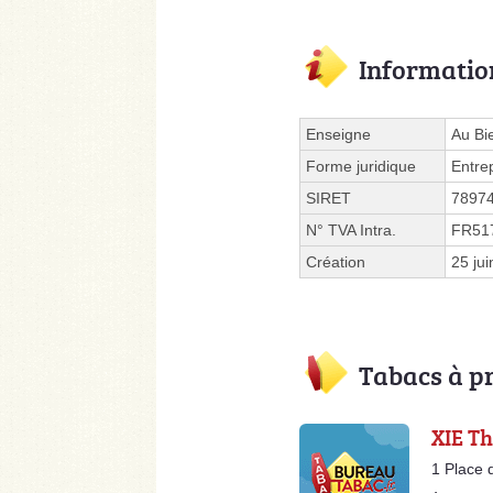
Informatio
Enseigne
Au Bi
Forme juridique
Entre
SIRET
7897
N° TVA Intra.
FR51
Création
25 ju
Tabacs à p
XIE T
1 Place 