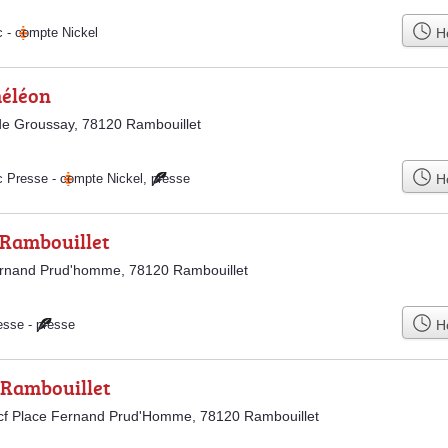
Ho
c
-
compte Nickel
méléon
e Groussay, 78120 Rambouillet
Ho
c Presse
-
compte Nickel
,
presse
 Rambouillet
ernand Prud'homme, 78120 Rambouillet
Ho
esse
-
presse
 Rambouillet
cf Place Fernand Prud'Homme, 78120 Rambouillet