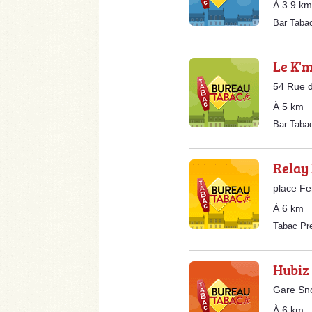
À 3.9 km
Bar Taba
Le K'
54 Rue d
À 5 km
Bar Taba
Relay
place F
À 6 km
Tabac Pr
Hubiz
Gare Sn
À 6 km