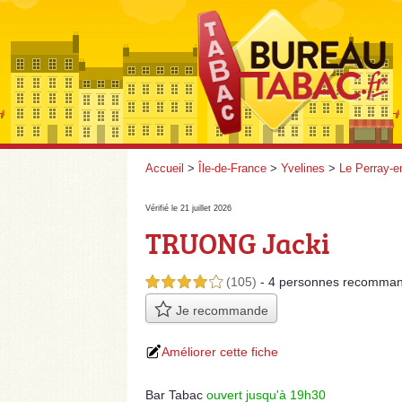
Accueil
>
Île-de-France
>
Yvelines
>
Le Perray-e
Vérifié le 21 juillet 2026
TRUONG Jacki
(105)
- 4 personnes
recomman
4,0 étoiles sur 5
Je recommande
Améliorer cette fiche
Bar Tabac
ouvert jusqu'à 19h30