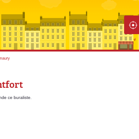
Amaury
tfort
nde
ce buraliste.