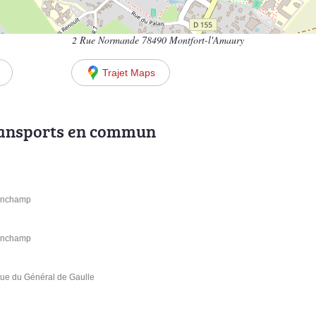
2 Rue Normande 78490 Montfort-l'Amaury
Trajet Maps
ransports en commun
Ronchamp
Ronchamp
nue du Général de Gaulle