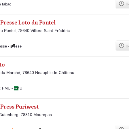
Ho
e tabac
Presse Loto du Pontel
u Pontel, 78640 Villiers-Saint-Frédéric
Ho
esse
-
presse
to
 du Marché, 78640 Neauphle-le-Château
ac PMU
-
PMU
 Press Pariwest
Gutenberg, 78310 Maurepas