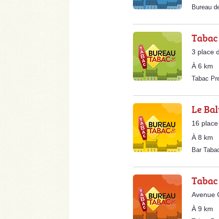
Bureau d
Tabac 
3 place d
À 6 km
Tabac Pr
Le Bal
16 place
À 8 km
Bar Tab
Tabac
Avenue 
À 9 km