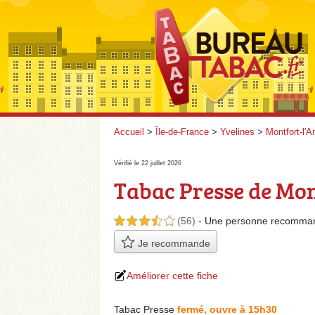
Accueil
>
Île-de-France
>
Yvelines
>
Montfort-l'
Vérifié le 22 juillet 2026
Tabac Presse de Mon
(56)
- Une personne
recomma
3,5 étoiles sur 5
Je recommande
Améliorer cette fiche
Tabac Presse
fermé, ouvre à 15h30