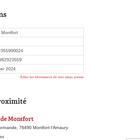
ns
 Montfort
2355900024
982923559
ier 2024
Éditer les informations de mon tabac presse
roximité
 de Montfort
ormande, 78490 Montfort-l'Amaury
es