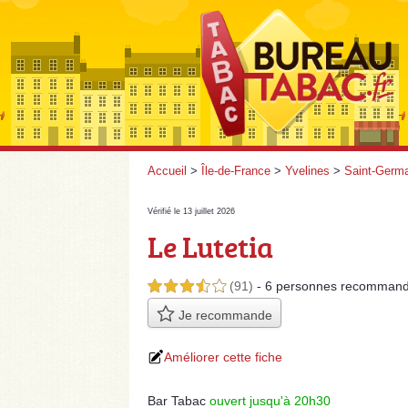
Accueil
>
Île-de-France
>
Yvelines
>
Saint-Germa
Vérifié le 13 juillet 2026
Le Lutetia
(91)
- 6 personnes
recommand
3,5 étoiles sur 5
Je recommande
Améliorer cette fiche
Bar Tabac
ouvert jusqu'à 20h30