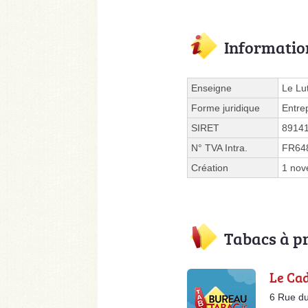
Informatio
Enseigne
Le Lut
Forme juridique
Entre
SIRET
8914
N° TVA Intra.
FR64
Création
1 nov
Tabacs à p
Le Ca
6 Rue du