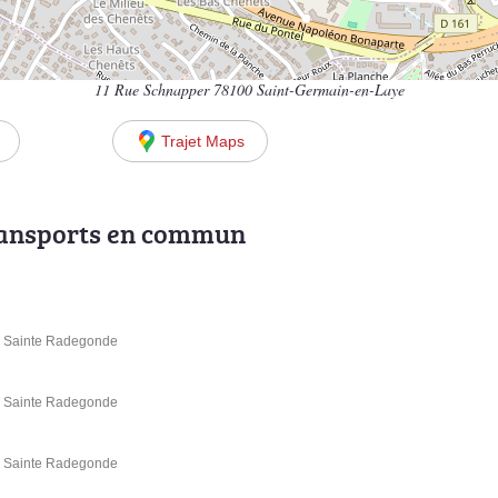
11 Rue Schnapper 78100 Saint-Germain-en-Laye
Trajet Maps
ransports en commun
e Sainte Radegonde
e Sainte Radegonde
e Sainte Radegonde