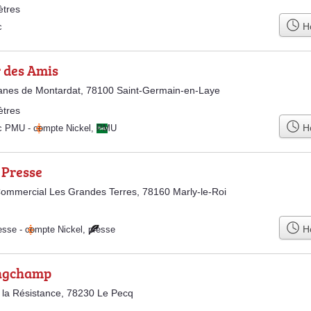
ètres
Ho
c
 des Amis
anes de Montardat, 78100 Saint-Germain-en-Laye
ètres
Ho
ac PMU
-
compte Nickel
,
PMU
 Presse
ommercial Les Grandes Terres, 78160 Marly-le-Roi
Ho
esse
-
compte Nickel
,
presse
ngchamp
 la Résistance, 78230 Le Pecq