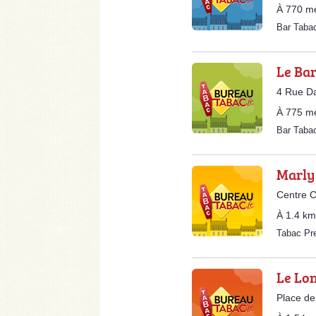
À 770 m
Bar Taba
Le Bar
4 Rue D
À 775 m
Bar Tab
Marly
Centre C
À 1.4 km
Tabac Pr
Le Lo
Place de