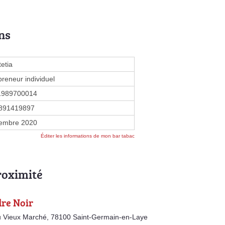
ns
etia
preneur individuel
1989700014
891419897
embre 2020
Éditer les informations de mon bar tabac
roximité
dre Noir
 Vieux Marché, 78100 Saint-Germain-en-Laye