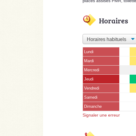
places assises PMR, toilett
Horaires
Lundi
Mardi
Mercredi
Jeudi
Vendredi
Samedi
Dimanche
Signaler une erreur