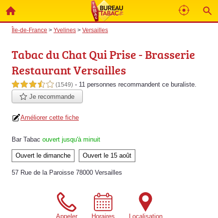
Île-de-France
>
Yvelines
>
Versailles
Tabac du Chat Qui Prise - Brasserie
Restaurant Versailles
- 11 personnes
recommandent
ce buraliste.
3,5 étoiles sur 5
(1549)
Je recommande
Améliorer cette fiche
Bar Tabac
ouvert jusqu'à minuit
Ouvert le dimanche
Ouvert le 15 août
57 Rue de la Paroisse 78000 Versailles
Appeler
Horaires
Localisation