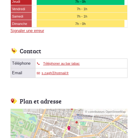
Jeudi
7h - 0h
Vendredi
7h - 1h
Samedi
7h - 1h
Dimanche
7h - 0h
Signaler une erreur
Contact
Téléphone
Téléphoner au bar tabac
Email
s.zaghⓐhotmail.fr
Plan et adresse
© contributeurs OpenStreetMap