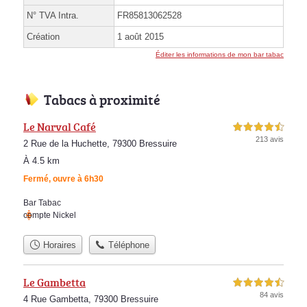
N° TVA Intra.
FR85813062528
Création
1 août 2015
Éditer les informations de mon bar tabac
Tabacs à proximité
Le Narval Café
4,5 étoiles sur 5
213 avis
2 Rue de la Huchette, 79300 Bressuire
À 4.5 km
Fermé, ouvre à 6h30
Bar Tabac
compte Nickel
Horaires
Téléphone
Le Gambetta
4,5 étoiles sur 5
84 avis
4 Rue Gambetta, 79300 Bressuire