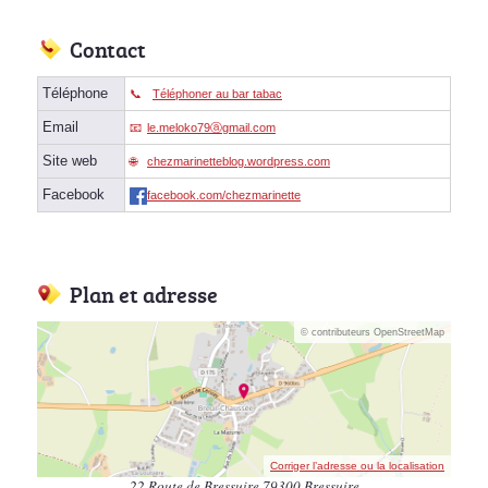
Contact
Téléphone
Téléphoner au bar tabac
Email
le.meloko79ⓐgmail.com
Site web
chezmarinetteblog.wordpress.com
Facebook
facebook.com/chezmarinette
Plan et adresse
© contributeurs OpenStreetMap
Corriger l’adresse ou la localisation
22 Route de Bressuire 79300 Bressuire