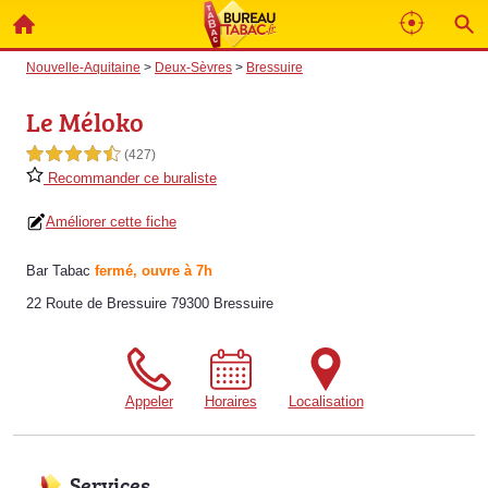
Nouvelle-Aquitaine
>
Deux-Sèvres
>
Bressuire
Le Méloko
4,5 étoiles sur 5
(427)
Recommander ce buraliste
Améliorer cette fiche
Bar Tabac
fermé, ouvre à 7h
22 Route de Bressuire 79300 Bressuire
Appeler
Horaires
Localisation
Services