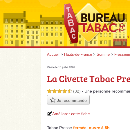
Accueil
>
Hauts-de-France
>
Somme
>
Fressenne
Vérifié le 13 juillet 2026
La Civette Tabac Pr
(32)
- Une personne
recomma
4,5 étoiles sur 5
Je recommande
Améliorer cette fiche
Tabac Presse
fermée, ouvre à 8h