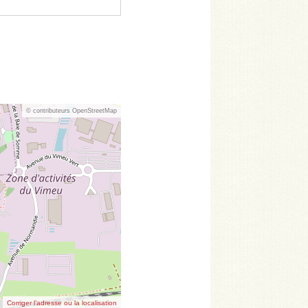
© contributeurs OpenStreetMap
Corriger l’adresse ou la localisation