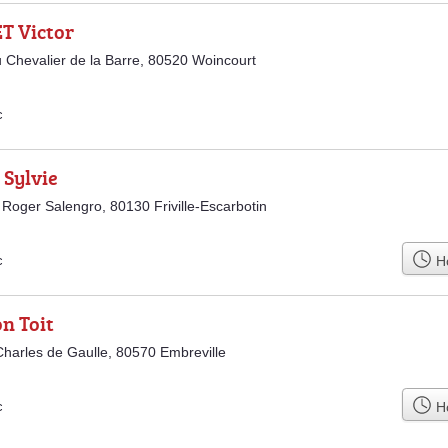
T Victor
 Chevalier de la Barre, 80520 Woincourt
c
 Sylvie
 Roger Salengro, 80130 Friville-Escarbotin
Ho
c
n Toit
harles de Gaulle, 80570 Embreville
Ho
c