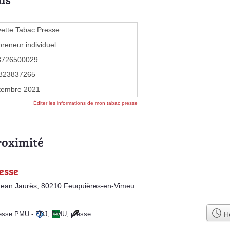
vette Tabac Presse
preneur individuel
3726500029
823837265
tembre 2021
Éditer les informations de mon tabac presse
roximité
esse
Jean Jaurès, 80210 Feuquières-en-Vimeu
Ho
resse PMU
-
FDJ
,
PMU
,
presse