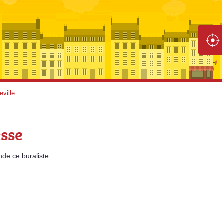
ville
esse
nde
ce buraliste.