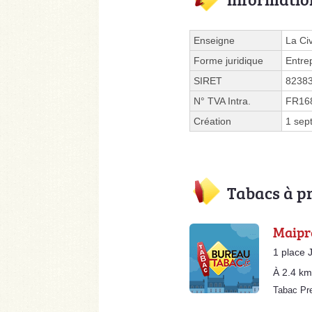
Enseigne
La Ci
Forme juridique
Entre
SIRET
8238
N° TVA Intra.
FR16
Création
1 sep
Tabacs à p
Maipr
1 place 
À 2.4 km
Tabac P