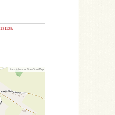
2131128/
© contributeurs OpenStreetMap