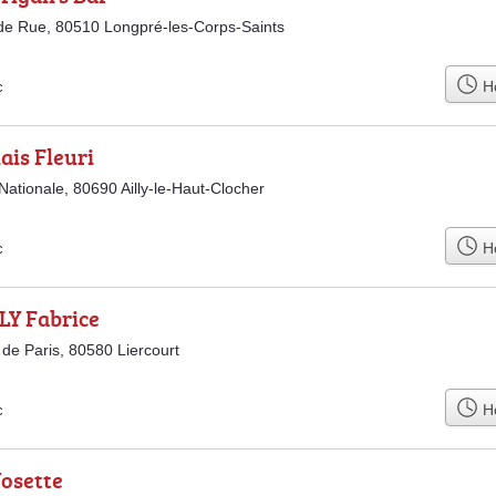
e Rue, 80510 Longpré-les-Corps-Saints
Ho
c
ais Fleuri
Nationale, 80690 Ailly-le-Haut-Clocher
Ho
c
LY Fabrice
de Paris, 80580 Liercourt
Ho
c
Josette