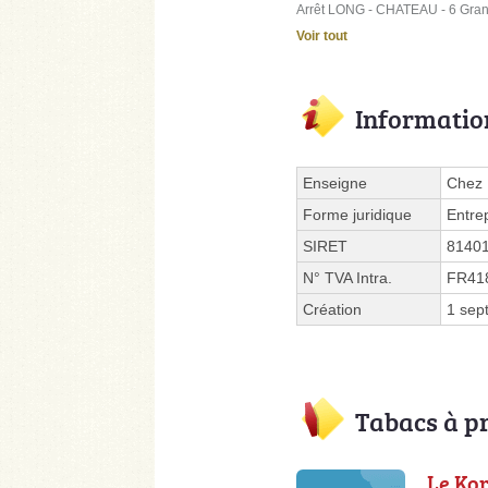
Arrêt LONG - CHATEAU - 6 Gra
Voir tout
Informatio
Enseigne
Chez 
Forme juridique
Entre
SIRET
8140
N° TVA Intra.
FR41
Création
1 sep
Tabacs à p
Le Kor