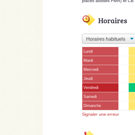
places assises PMR) et CB
Horaires
Lundi
Mardi
Mercredi
Jeudi
Vendredi
Samedi
Dimanche
Signaler une erreur