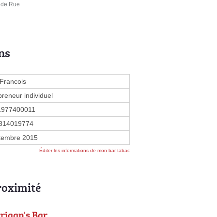
nde Rue
ns
Francois
preneur individuel
1977400011
814019774
tembre 2015
Éditer les informations de mon bar tabac
roximité
rigan's Bar