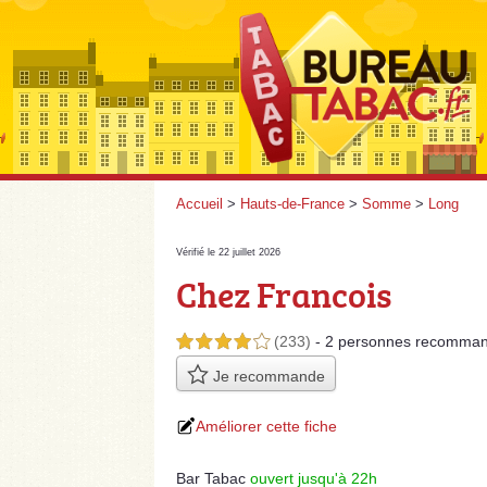
Accueil
>
Hauts-de-France
>
Somme
>
Long
Vérifié le 22 juillet 2026
Chez Francois
(233)
- 2 personnes
recomman
4,0 étoiles sur 5
Je recommande
Améliorer cette fiche
Bar Tabac
ouvert jusqu'à 22h