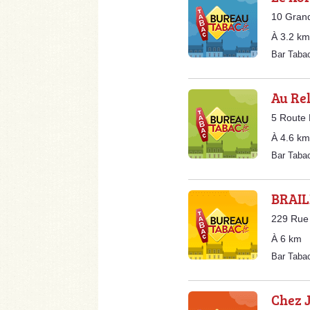
10 Grand
À 3.2 km
Bar Taba
Au Rel
5 Route 
À 4.6 km
Bar Taba
BRAIL
229 Rue 
À 6 km
Bar Taba
Chez 