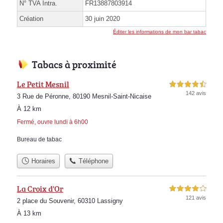
N° TVA Intra.
FR13887803914
Création
30 juin 2020
Éditer les informations de mon bar tabac
Tabacs à proximité
Le Petit Mesnil
4,5 étoiles sur 5
142 avis
3 Rue de Péronne, 80190 Mesnil-Saint-Nicaise
À 12 km
Fermé, ouvre lundi à 6h00
Bureau de tabac
Horaires
Téléphone
La Croix d'Or
4,0 étoiles sur 5
121 avis
2 place du Souvenir, 60310 Lassigny
À 13 km