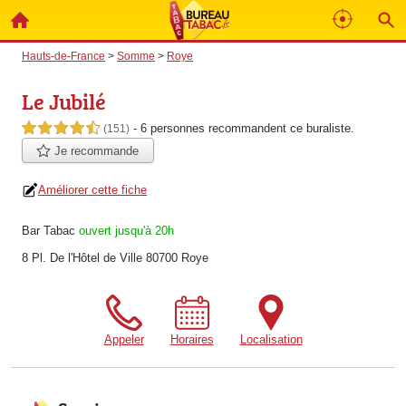
Hauts-de-France
>
Somme
>
Roye
Le Jubilé
- 6 personnes
recommandent
ce buraliste.
4,5 étoiles sur 5
(151)
Je recommande
Améliorer cette fiche
Bar Tabac
ouvert jusqu'à 20h
8 Pl. De l'Hôtel de Ville 80700 Roye
Appeler
Horaires
Localisation