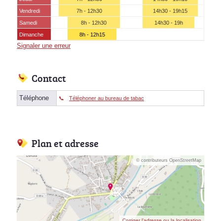
Vendredi
7h - 12h30
14h30 - 19h15
Samedi
8h - 12h30
14h30 - 19h
Dimanche
8h - 12h15
Signaler une erreur
Contact
Téléphone
Téléphoner au bureau de tabac
Plan et adresse
© contributeurs OpenStreetMap
Corriger l’adresse ou la localisation