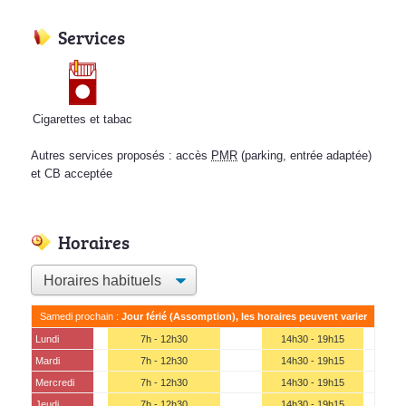
Services
Cigarettes et tabac
Autres services proposés : accès
PMR
(parking, entrée adaptée)
et CB acceptée
Horaires
Samedi prochain :
Jour férié (Assomption), les horaires peuvent varier
Lundi
7h - 12h30
14h30 - 19h15
Mardi
7h - 12h30
14h30 - 19h15
Mercredi
7h - 12h30
14h30 - 19h15
Jeudi
7h - 12h30
14h30 - 19h15