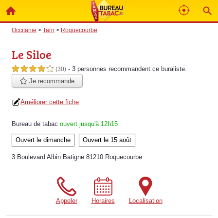
Occitanie
>
Tarn
>
Roquecourbe
Le Siloe
- 3 personnes
recommandent
ce buraliste.
4,0 étoiles sur 5
(30)
Je recommande
Améliorer cette fiche
Bureau de tabac
ouvert jusqu'à 12h15
Ouvert le dimanche
Ouvert le 15 août
3 Boulevard Albin Batigne 81210 Roquecourbe
Appeler
Horaires
Localisation