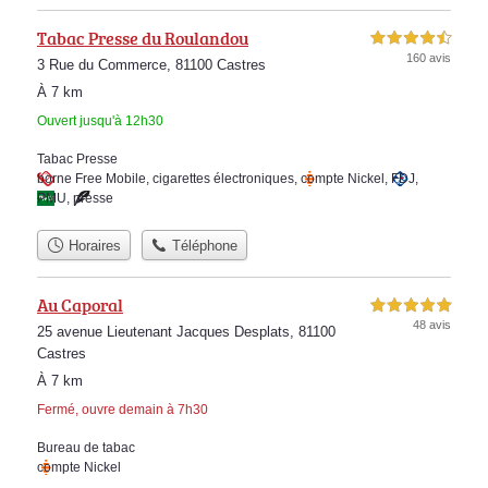
Tabac Presse du Roulandou
4,5 étoiles sur 5
160 avis
3 Rue du Commerce, 81100 Castres
À 7 km
Ouvert jusqu'à 12h30
Tabac Presse
borne Free Mobile
,
cigarettes électroniques
,
compte Nickel
,
FDJ
,
PMU
,
presse
Horaires
Téléphone
Au Caporal
5,0 étoiles sur 5
48 avis
25 avenue Lieutenant Jacques Desplats, 81100
Castres
À 7 km
Fermé, ouvre demain à 7h30
Bureau de tabac
compte Nickel