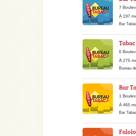
7 Boule
À 197 m
Bar Tab
Tabac
6 Boule
À 275 m
Bureau d
Bar Ta
1 Boulev
À 465 m
Bar Taba
Falolo