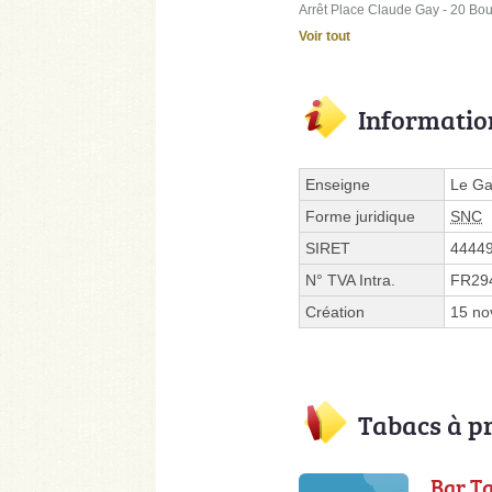
Arrêt Place Claude Gay - 20 Bo
Voir tout
Informatio
Enseigne
Le Ga
Forme juridique
SNC
SIRET
4444
N° TVA Intra.
FR29
Création
15 no
Tabacs à p
Bar Ta