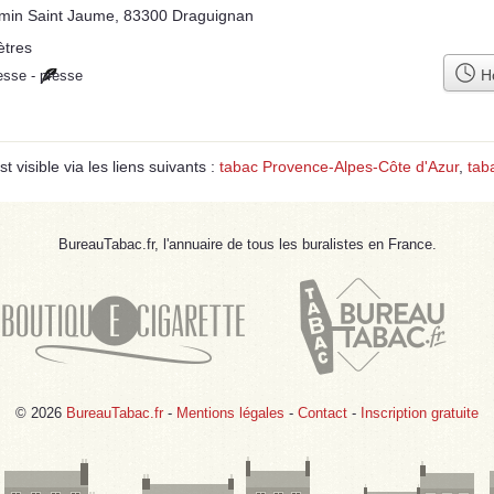
min Saint Jaume, 83300 Draguignan
ètres
Ho
esse
-
presse
 visible via les liens suivants :
tabac Provence-Alpes-Côte d'Azur
,
tab
BureauTabac.fr, l'annuaire de tous les buralistes en France.
© 2026
BureauTabac.fr
-
Mentions légales
-
Contact
-
Inscription gratuite