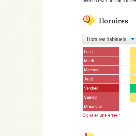
assises PMR, toilettes acce
Horaires
Lundi
Mardi
Mercredi
Jeudi
Vendredi
Samedi
Dimanche
Signaler une erreur