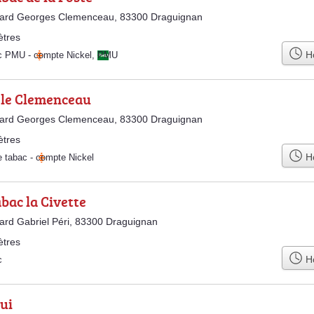
vard Georges Clemenceau, 83300 Draguignan
ètres
Ho
ac PMU
-
compte Nickel
,
PMU
 le Clemenceau
vard Georges Clemenceau, 83300 Draguignan
ètres
Ho
e tabac
-
compte Nickel
bac la Civette
ard Gabriel Péri, 83300 Draguignan
ètres
Ho
c
ui