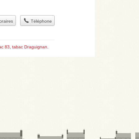
raires
Téléphone
ac 83
,
tabac Draguignan
.