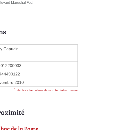
ulevard Maréchal Foch
ns
y Capucin
9012200033
444490122
vembre 2010
Éditer les informations de mon bar tabac presse
roximité
bac de la Poste