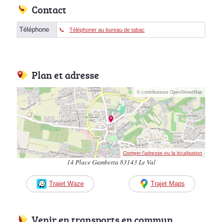
Contact
Téléphone
Téléphoner au bureau de tabac
Plan et adresse
© contributeurs OpenStreetMap
Corriger l’adresse ou la localisation
14 Place Gambetta 83143 Le Val
Trajet Waze
Trajet Maps
Venir en transports en commun