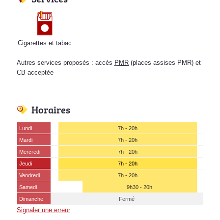
Cigarettes et tabac
Autres services proposés : accès
PMR
(places assises PMR) et
CB acceptée
Horaires
Lundi
7h - 20h
Mardi
7h - 20h
Mercredi
7h - 20h
Jeudi
7h - 20h
Vendredi
7h - 20h
Samedi
9h30 - 20h
Dimanche
Fermé
Signaler une erreur