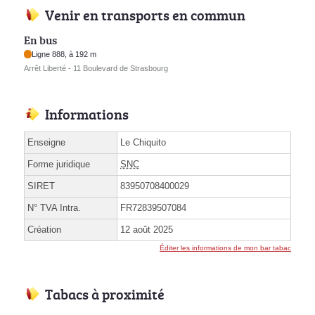
Venir en transports en commun
En bus
Ligne 888, à 192 m
Arrêt Liberté - 11 Boulevard de Strasbourg
Informations
Enseigne
Le Chiquito
Forme juridique
SNC
SIRET
83950708400029
N° TVA Intra.
FR72839507084
Création
12 août 2025
Éditer les informations de mon bar tabac
Tabacs à proximité