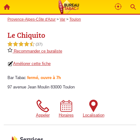
Provence-Alpes-Côte d'Azur
>
Var
>
Toulon
Le Chiquito
4,5 étoiles sur 5
(37)
Recommander ce buraliste
Améliorer cette fiche
Bar Tabac
fermé, ouvre à 7h
97 avenue Jean Moulin 83000 Toulon
Appeler
Horaires
Localisation
Services