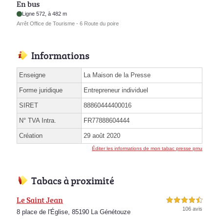
En bus
Ligne 572, à 482 m
Arrêt Office de Tourisme - 6 Route du poire
Informations
Enseigne
La Maison de la Presse
Forme juridique
Entrepreneur individuel
SIRET
88860444400016
N° TVA Intra.
FR77888604444
Création
29 août 2020
Éditer les informations de mon tabac presse pmu
Tabacs à proximité
Le Saint Jean
4,5 étoiles sur 5
106 avis
8 place de l'Église, 85190 La Génétouze