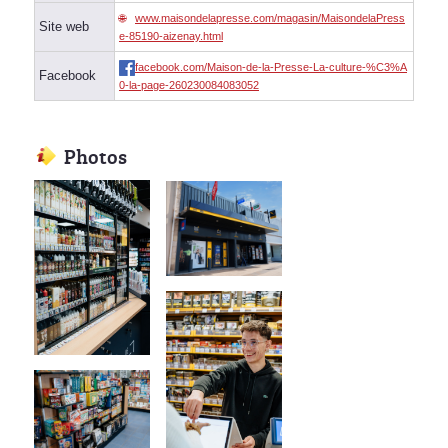
www.maisondelapresse.com/magasin/MaisondelaPress
Site web
e-85190-aizenay.html
facebook.com/Maison-de-la-Presse-La-culture-%C3%A
Facebook
0-la-page-260230084083052
Photos