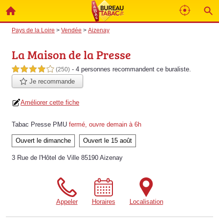
Pays de la Loire
>
Vendée
>
Aizenay
La Maison de la Presse
- 4 personnes
recommandent
ce buraliste.
4,0 étoiles sur 5
(250)
Je recommande
Améliorer cette fiche
Tabac Presse PMU
fermé, ouvre demain à 6h
Ouvert le dimanche
Ouvert le 15 août
3 Rue de l'Hôtel de Ville 85190 Aizenay
Appeler
Horaires
Localisation