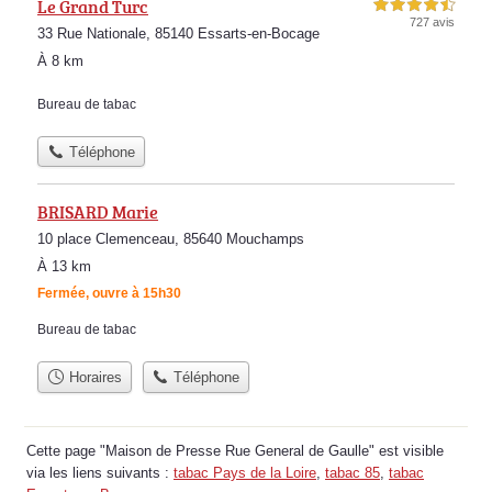
Le Grand Turc
4,5 étoiles sur 5
727 avis
33 Rue Nationale, 85140 Essarts-en-Bocage
À 8 km
Bureau de tabac
Téléphone
BRISARD Marie
10 place Clemenceau, 85640 Mouchamps
À 13 km
Fermée, ouvre à 15h30
Bureau de tabac
Horaires
Téléphone
Cette page "Maison de Presse Rue General de Gaulle" est visible
via les liens suivants :
tabac Pays de la Loire
,
tabac 85
,
tabac