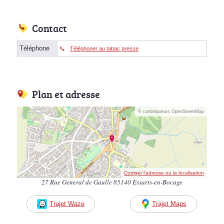
Contact
Téléphone
Téléphoner au tabac presse
Plan et adresse
© contributeurs OpenStreetMap
Corriger l’adresse ou la localisation
27 Rue General de Gaulle 85140 Essarts-en-Bocage
Trajet Waze
Trajet Maps