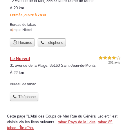
12 Avenue de la Mer, 85690 Notre-Dame-de-Monts
À 20 km
Fermée, ouvre à 7h30
Bureau de tabac
compte Nickel
Horaires
Téléphone
Le Narval
4,0 étoiles sur 5
201 avis
31 avenue de la Plage, 85160 Saint-Jean-de-Monts
À 22 km
Bureau de tabac
Téléphone
Cette page "L'Abri des Coups de Mer Rue du Général Leclerc" est
visible via les liens suivants :
tabac Pays de la Loire
,
tabac 85
,
tabac L'Île-d'Yeu
.