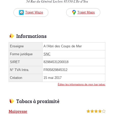
54 Rue du Général Leclerc 85350 L'Île-d'Yeu
Trajet Waze
Trajet Maps
Informations
Enseigne
A l'Abri des Coups de Mer
Forme juridique
SNC
SIRET
82984531200018
N° TVA Intra.
FR05829845312
Création
15 mai 2017
Éditer les informations de mon bar tabac
Tabacs à proximité
Maipresse
4,0 étoiles sur 5