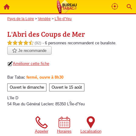
Pays de la Loire
>
Vendée
>
L'Île-d'Yeu
L'Abri des Coups de Mer
- 6 personnes
recommandent
ce buraliste.
4,5 étoiles sur 5
(92)
Je recommande
Améliorer cette fiche
Bar Tabac
fermé, ouvre à 8h30
Ouvert le dimanche
Ouvert le 15 août
L'Ile D
54 Rue du Général Leclerc 85350 L'Île-d'Yeu
Appeler
Horaires
Localisation