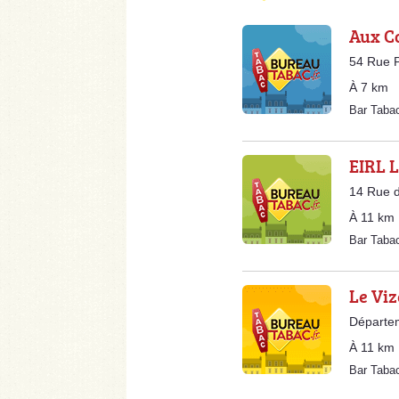
Aux C
54 Rue P
À 7 km
Bar Taba
EIRL 
14 Rue d
À 11 km
Bar Taba
Le Vi
Départe
À 11 km
Bar Taba