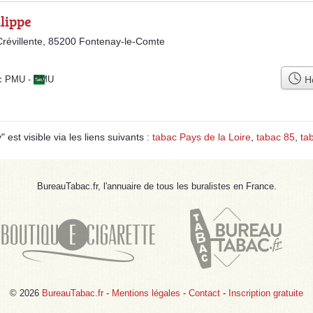
lippe
révillente, 85200 Fontenay-le-Comte
Ho
ac PMU
-
PMU
est visible via les liens suivants :
tabac Pays de la Loire
,
tabac 85
,
ta
BureauTabac.fr, l'annuaire de tous les buralistes en France.
© 2026
BureauTabac.fr
-
Mentions légales
-
Contact
-
Inscription gratuite