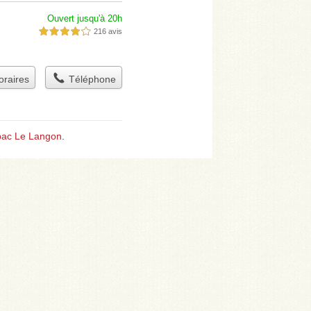
Ouvert jusqu'à 20h
216 avis
4,0 étoiles sur 5
raires
Téléphone
bac Le Langon
.