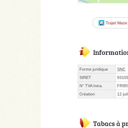
Trajet Waze
Informatio
Forme juridique
SNC
SIRET
9310
N° TVA Intra.
FR95
Création
12 jui
Tabacs à p