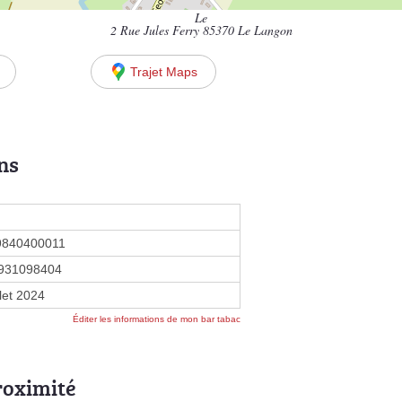
Le
2 Rue Jules Ferry 85370 Le Langon
Trajet Maps
ns
9840400011
931098404
llet 2024
Éditer les informations de mon bar tabac
roximité