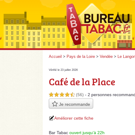
Accueil
>
Pays de la Loire
>
Vendée
>
Le Lango
Vérifié le 23 juillet 2026
Café de la Place
(56)
- 2 personnes
recommand
4,5 étoiles sur 5
Je recommande
Améliorer cette fiche
Bar Tabac
ouvert jusqu'à 22h