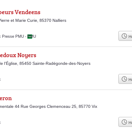
oeurs Vendeens
ierre et Marie Curie, 85370 Nalliers
Ho
c Presse PMU
-
PMU
Ledoux Noyers
e l'Église, 85450 Sainte-Radégonde-des-Noyers
Ho
c
zeron
mentale 44 Rue Georges Clemenceau 25, 85770 Vix
Ho
c