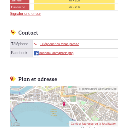
Samedi
7h - 20h
Dimanche
7h - 20h
Signaler une erreur
Contact
Téléphone
Téléphoner au tabac presse
Facebook
facebook.com/profile.php
Plan et adresse
© contributeurs OpenStreetMap
Corriger l’adresse ou la localisation