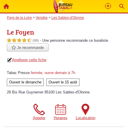
Pays de la Loire
>
Vendée
>
Les Sables-d'Olonne
Le Foyen
- Une personne
recommande
ce buraliste.
4,5 étoiles sur 5
(99)
Je recommande
Améliorer cette fiche
Tabac Presse
fermée, ouvre demain à 7h
Ouvert le dimanche
Ouvert le 15 août
28 Bis Rue Guynemer 85100 Les Sables-d'Olonne
Appeler
Horaires
Localisation