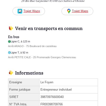
28 Bis Rue Guynemer 85100 Les Sables-d'Olonne
Trajet Waze
Trajet Maps
Venir en transports en commun
En bus
Ligne C, à 123 m
Arrêt ARAGO - 75 Boulevard de castelnau
Ligne T, à 92 m
Arrêt PETITE CALE - 25 Promenade Georges Clemenceau
Informations
Enseigne
Le Foyen
Forme juridique
Entrepreneur individuel
SIRET
39870976600040
N° TVA Intra.
FR00398709766