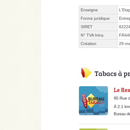
Enseigne
L'Eta
Forme juridique
Entre
SIRET
8222
N° TVA Intra.
FR44
Création
29 ma
Tabacs à p
Le Re
95 Rue d
À 2.1 km
Bureau d