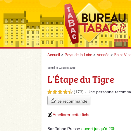
Accueil
>
Pays de la Loire
>
Vendée
>
Saint-Vin
Vérifié le 22 juillet 2026
L'Étape du Tigre
(173)
- Une personne
recomm
4,5 étoiles sur 5
Je recommande
Améliorer cette fiche
Bar Tabac Presse
ouvert jusqu'à 20h