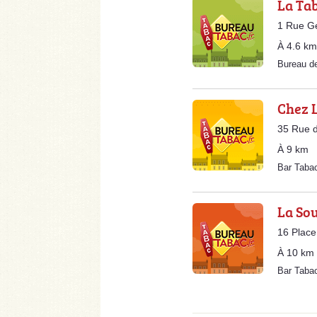
La Ta
1 Rue G
À 4.6 km
Bureau d
Chez 
35 Rue 
À 9 km
Bar Taba
La So
16 Place
À 10 km
Bar Taba