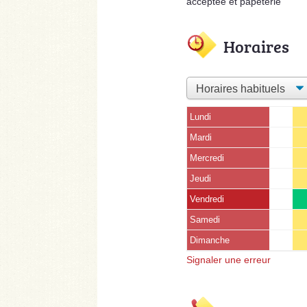
acceptée et papeterie
Horaires
Lundi
Mardi
Mercredi
Jeudi
Vendredi
Samedi
Dimanche
Signaler une erreur