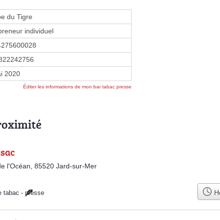
pe du Tigre
preneur individuel
4275600028
822242756
i 2020
Éditer les informations de mon bar tabac presse
roximité
ssac
e l'Océan, 85520 Jard-sur-Mer
Ho
e tabac
-
presse