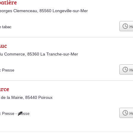
batière
eorges Clemenceau, 85560 Longeville-sur-Mer
Ho
e tabac
Luc
du Commerce, 85360 La Tranche-sur-Mer
Ho
c Presse
urce
 de la Mairie, 85440 Poiroux
Ho
c Presse
-
presse