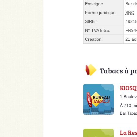
Enseigne
Bar de
Forme juridique
SNC
SIRET
4921
N° TVA Intra.
FR94
Création
21 ao
Tabacs à p
KIOSQ
1 Boulev
À 710 m
Bar Taba
La Re