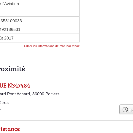
 l'Aviation
8653100033
492186531
ût 2017
Éditer les informations de mon bar tabac
roximité
UE N347484
ard Pont Achard, 86000 Poitiers
ètres
Ho
c
sistance