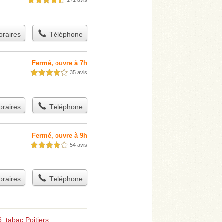
171 avis
4,5 étoiles sur 5
raires
Téléphone
Fermé, ouvre à 7h
35 avis
4,0 étoiles sur 5
raires
Téléphone
Fermé, ouvre à 9h
54 avis
4,0 étoiles sur 5
raires
Téléphone
6
,
tabac Poitiers
.