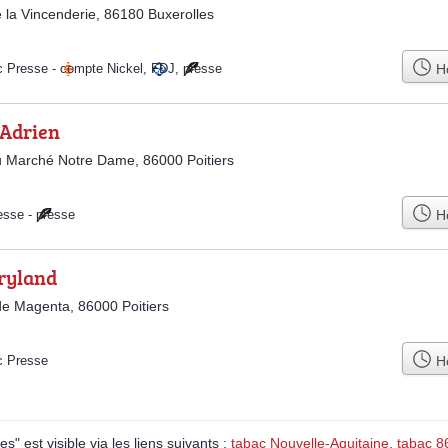
 la Vincenderie, 86180 Buxerolles
Ho
c Presse
-
compte Nickel
,
FDJ
,
presse
Adrien
 Marché Notre Dame, 86000 Poitiers
Ho
esse
-
presse
ryland
e Magenta, 86000 Poitiers
Ho
c Presse
" est visible via les liens suivants :
tabac Nouvelle-Aquitaine
,
tabac 8