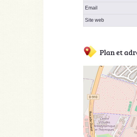
Email
Site web
Plan et adr