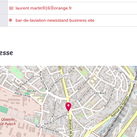
laurent.martin916ⓐorange.fr
bar-de-laviation-newsstand.business.site
esse