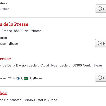
ètres
Ho
e tabac
 de la Presse
e France, 88300 Neufchâteau
ètres
Ho
esse
-
presse
resse
nue De la Division Leclerc C.cial Hyper Leclerc, 88300 Neufchâteau
Ho
resse PMU
-
FDJ
,
PMU
,
presse
bac
de Neufchâteau, 88350 Liffol-le-Grand