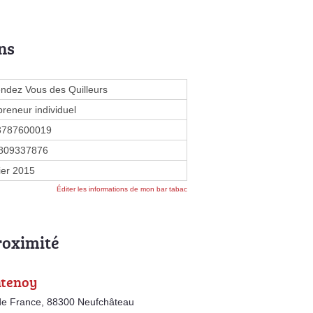
ns
ndez Vous des Quilleurs
preneur individuel
3787600019
809337876
ier 2015
Éditer les informations de mon bar tabac
roximité
ntenoy
de France, 88300 Neufchâteau