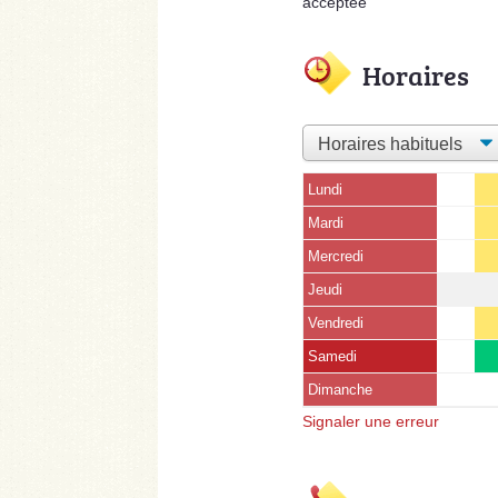
acceptée
Horaires
Lundi
Mardi
Mercredi
Jeudi
Vendredi
Samedi
Dimanche
Signaler une erreur