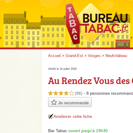
Accueil
>
Grand-Est
>
Vosges
>
Neufchâteau
Vérifié le 24 juillet 2026
Au Rendez Vous des 
(86)
- 8 personnes
recommand
4,0 étoiles sur 5
Je recommande
Améliorer cette fiche
Bar Tabac
ouvert jusqu'à 19h30