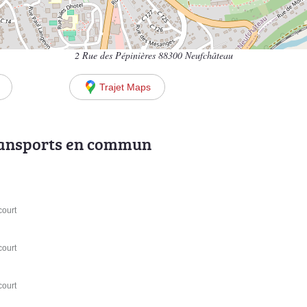
2 Rue des Pépinières 88300 Neufchâteau
Trajet Maps
ransports en commun
court
court
court