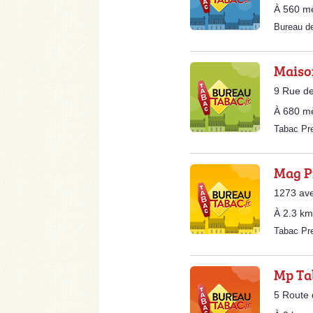
À 560 m
Bureau d
Maison
9 Rue d
À 680 m
Tabac Pr
Mag P
1273 ave
À 2.3 km
Tabac P
Mp Ta
5 Route 