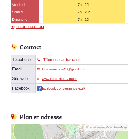
Vendredi
7h - 20h
Samedi
7h - 20h
(15 août)
Dimanche
7h - 20h
Signaler une erreur
Contact
Téléphone
Téléphoner au bar tabac
Email
loureiroantonio28ⓐgmail.com
Site web
www.leterminus-vittel.fr
Facebook
facebook.com/terminusvittel/
Plan et adresse
© contributeurs OpenStreetMap