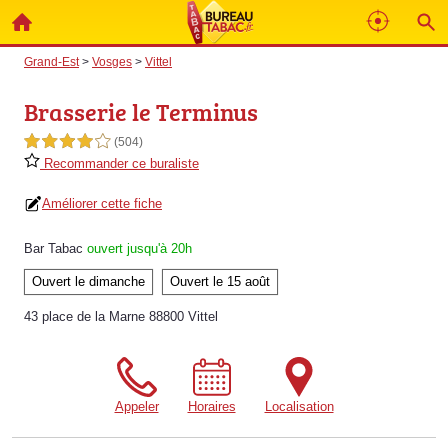
Grand-Est
>
Vosges
>
Vittel
Brasserie le Terminus
4,0 étoiles sur 5
(504)
Recommander ce buraliste
Améliorer cette fiche
Bar Tabac
ouvert jusqu'à 20h
Ouvert le dimanche
Ouvert le 15 août
43 place de la Marne 88800 Vittel
Appeler
Horaires
Localisation