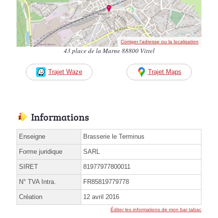
Corriger l’adresse ou la localisation
43 place de la Marne 88800 Vittel
Trajet Waze
Trajet Maps
Informations
Enseigne
Brasserie le Terminus
Forme juridique
SARL
SIRET
81977977800011
N° TVA Intra.
FR85819779778
Création
12 avril 2016
Éditer les informations de mon bar tabac