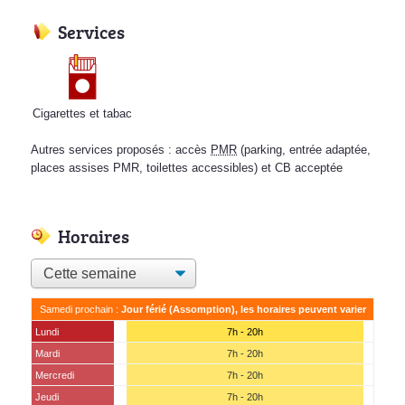
Services
Cigarettes et tabac
Autres services proposés : accès
PMR
(parking, entrée adaptée,
places assises PMR, toilettes accessibles) et CB acceptée
Horaires
Samedi prochain :
Jour férié (Assomption), les horaires peuvent varier
Lundi
7h - 20h
Mardi
7h - 20h
Mercredi
7h - 20h
Jeudi
7h - 20h