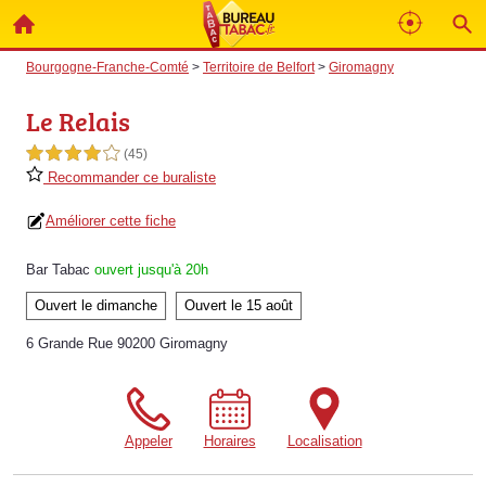
Bourgogne-Franche-Comté
>
Territoire de Belfort
>
Giromagny
Le Relais
4,0 étoiles sur 5
(45)
Recommander ce buraliste
Améliorer cette fiche
Bar Tabac
ouvert jusqu'à 20h
Ouvert le dimanche
Ouvert le 15 août
6 Grande Rue 90200 Giromagny
Appeler
Horaires
Localisation