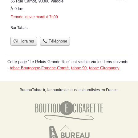
35 Rue Carnot, 90300 Valdoie
À 9 km
Fermée, ouvre mardi à 7h00
Bar Tabac
Horaires
Téléphone
Cette page "Le Relais Grande Rue" est visible via les liens suivants
:
tabac Bourgogne-Franche-Comté
,
tabac 90
,
tabac Giromagny
.
BureauTabac.fr, l'annuaire de tous les buralistes en France.