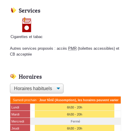
Services
Cigarettes et tabac
Autres services proposés : accès
PMR
(toilettes accessibles) et
CB acceptée
Horaires
Samedi prochain :
Jour férié (Assomption), les horaires peuvent varier
Lundi
6h30 - 20h
Mardi
6h30 - 20h
Mercredi
Fermé
Jeudi
6h30 - 20h