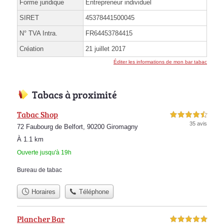
Forme juridique
Entrepreneur individuel
SIRET
45378441500045
N° TVA Intra.
FR64453784415
Création
21 juillet 2017
Éditer les informations de mon bar tabac
Tabacs à proximité
Tabac Shop
4,5 étoiles sur 5
35 avis
72 Faubourg de Belfort, 90200 Giromagny
À 1.1 km
Ouverte jusqu'à 19h
Bureau de tabac
Horaires
Téléphone
Plancher Bar
5,0 étoiles sur 5