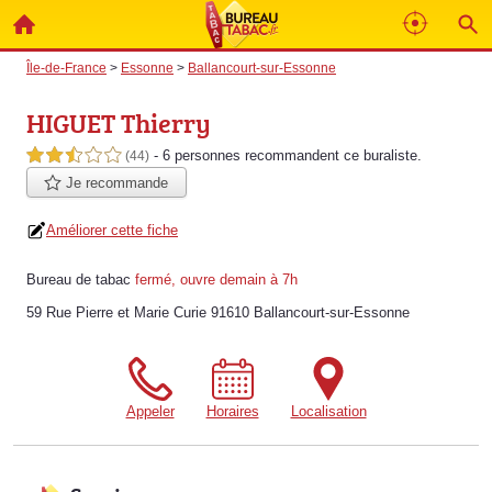
Île-de-France
>
Essonne
>
Ballancourt-sur-Essonne
HIGUET Thierry
- 6 personnes
recommandent
ce buraliste.
2,5 étoiles sur 5
(44)
Je recommande
Améliorer cette fiche
Bureau de tabac
fermé, ouvre demain à 7h
59 Rue Pierre et Marie Curie 91610 Ballancourt-sur-Essonne
Appeler
Horaires
Localisation