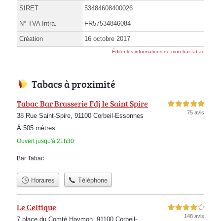
SIRET
53484608400026
N° TVA Intra.
FR57534846084
Création
16 octobre 2017
Éditer les informations de mon bar tabac
Tabacs à proximité
Tabac Bar Brasserie Fdj le Saint Spire
5,0 étoiles sur 5
75 avis
38 Rue Saint-Spire, 91100 Corbeil-Essonnes
À 505 mètres
Ouvert jusqu'à 21h30
Bar Tabac
Horaires
Téléphone
Le Celtique
4,0 étoiles sur 5
148 avis
7 place du Comté Haymon, 91100 Corbeil-