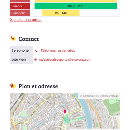
Samedi
6h30 - 20h
Dimanche
8h - 14h
Signaler une erreur
Contact
Téléphone
Téléphoner au bar tabac
Site web
cafetabacdessports.site-solocal.com
Plan et adresse
© contributeurs OpenStreetMap