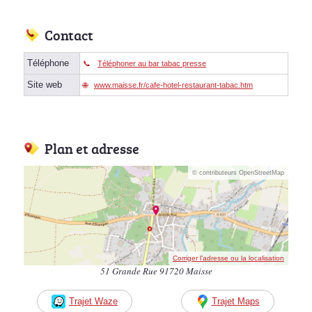
Contact
Téléphone
Téléphoner au bar tabac presse
Site web
www.maisse.fr/cafe-hotel-restaurant-tabac.htm
Plan et adresse
© contributeurs OpenStreetMap
Corriger l’adresse ou la localisation
51 Grande Rue 91720 Maisse
Trajet Waze
Trajet Maps