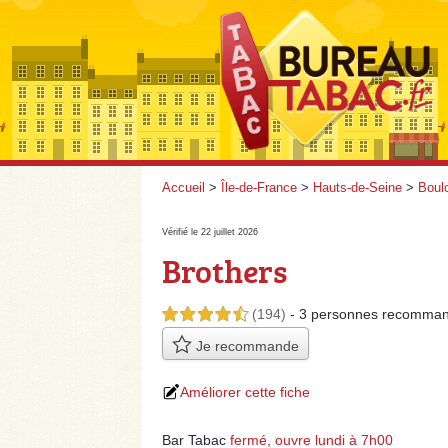
Accueil
>
Île-de-France
>
Hauts-de-Seine
>
Boulo
Vérifié le 22 juillet 2026
Brothers
(194)
- 3 personnes
recomman
4,5 étoiles sur 5
Je recommande
Améliorer cette fiche
Bar Tabac
fermé, ouvre lundi à 7h00