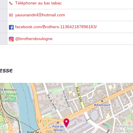
Téléphoner au bar tabac
yaounandirilⓐhotmail.com
facebook.com/Brothers-113642187896163/
@brothersboulogne
esse