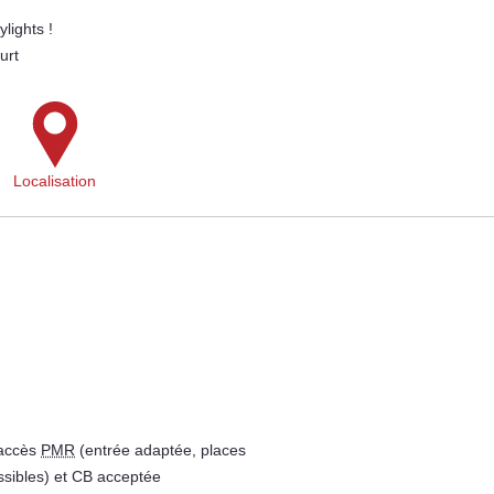
lights !
urt
Localisation
 accès
PMR
(entrée adaptée, places
ssibles) et CB acceptée