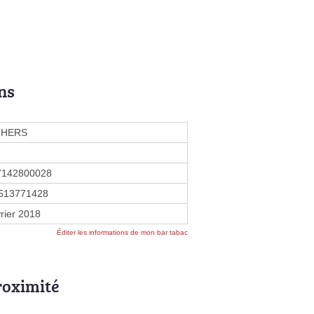
ns
THERS
7142800028
513771428
vrier 2018
Éditer les informations de mon bar tabac
roximité