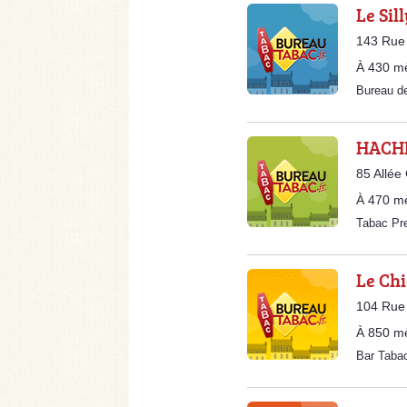
Le Sill
143 Rue 
À 430 m
Bureau d
HACHE
85 Allée
À 470 m
Tabac Pr
Le Ch
104 Rue 
À 850 m
Bar Tab