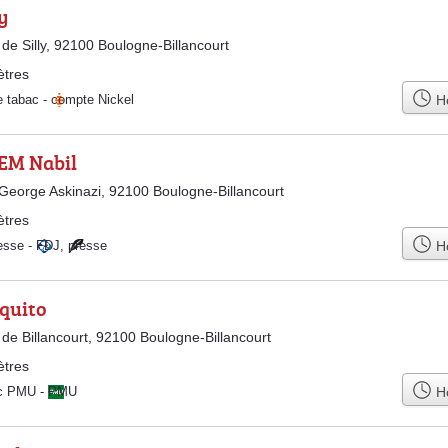
y
de Silly, 92100 Boulogne-Billancourt
ètres
Ho
e tabac
-
compte Nickel
M Nabil
 George Askinazi, 92100 Boulogne-Billancourt
ètres
Ho
esse
-
FDJ
,
presse
iquito
de Billancourt, 92100 Boulogne-Billancourt
ètres
Ho
ac PMU
-
PMU