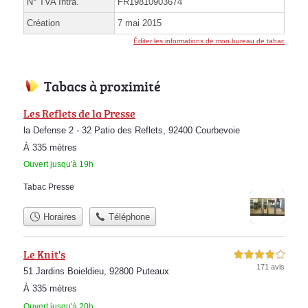
N° TVA Intra.
FR19810903674
Création
7 mai 2015
Éditer les informations de mon bureau de tabac
Tabacs à proximité
Les Reflets de la Presse
la Defense 2 - 32 Patio des Reflets, 92400 Courbevoie
À 335 mètres
Ouvert jusqu'à 19h
Tabac Presse
Horaires
Téléphone
Le Knit's
4,0 étoiles sur 5
171 avis
51 Jardins Boieldieu, 92800 Puteaux
À 335 mètres
Ouvert jusqu'à 20h