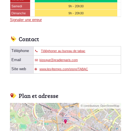
Samedi
9h - 20h30
Dimanche
9h - 20h30
Signaler une erreur
Contact
Téléphone
Téléphoner au bureau de tabac
Email
kiosqueⓐpradierparis.com
Site web
www.les4temps.com/store/TABAC
Plan et adresse
© contributeurs OpenStreetMap