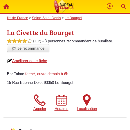
Île-de-France
>
Seine-Saint-Denis
>
Le Bourget
La Civette du Bourget
- 3 personnes
recommandent
ce buraliste.
4,0 étoiles sur 5
(112)
Je recommande
Améliorer cette fiche
Bar Tabac
fermé, ouvre demain à 6h
15 Rue Etienne Dolet 93350 Le Bourget
Appeler
Horaires
Localisation