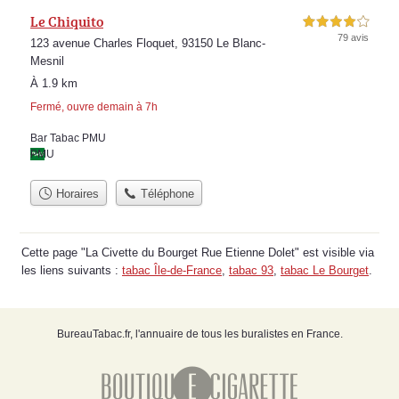
Le Chiquito
4,0 étoiles sur 5
79 avis
123 avenue Charles Floquet, 93150 Le Blanc-
Mesnil
À 1.9 km
Fermé, ouvre demain à 7h
Bar Tabac PMU
PMU
Horaires
Téléphone
Cette page "La Civette du Bourget Rue Etienne Dolet" est visible via
les liens suivants :
tabac Île-de-France
,
tabac 93
,
tabac Le Bourget
.
BureauTabac.fr, l'annuaire de tous les buralistes en France.