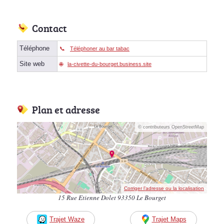
Contact
Téléphone
Téléphoner au bar tabac
Site web
la-civette-du-bourget.business.site
Plan et adresse
© contributeurs OpenStreetMap
Corriger l’adresse ou la localisation
15 Rue Etienne Dolet 93350 Le Bourget
Trajet Waze
Trajet Maps