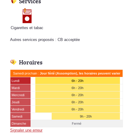
Services
Cigarettes et tabac
Autres services proposés : CB acceptée
Horaires
Samedi prochain :
Jour férié (Assomption), les horaires peuvent varier
Lundi
6h - 20h
Mardi
6h - 20h
Mercredi
6h - 20h
Jeudi
6h - 20h
Vendredi
6h - 20h
Samedi
9h - 20h
Dimanche
Fermé
Signaler une erreur