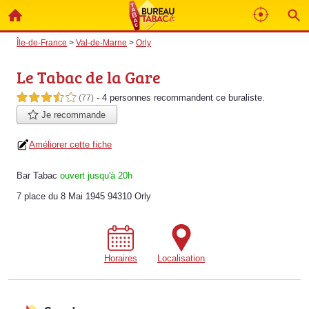
Île-de-France
>
Val-de-Marne
>
Orly
Le Tabac de la Gare
- 4 personnes
recommandent
ce buraliste.
3,5 étoiles sur 5
(77)
Je recommande
Améliorer cette fiche
Bar Tabac
ouvert jusqu'à 20h
7 place du 8 Mai 1945 94310 Orly
Horaires
Localisation