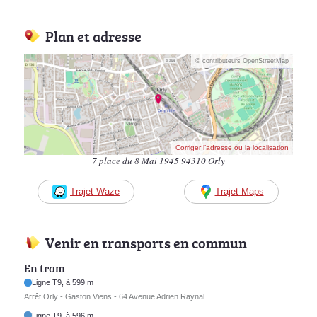
Plan et adresse
© contributeurs OpenStreetMap
Corriger l’adresse ou la localisation
7 place du 8 Mai 1945 94310 Orly
Trajet Waze
Trajet Maps
Venir en transports en commun
En tram
Ligne T9, à 599 m
Arrêt Orly - Gaston Viens - 64 Avenue Adrien Raynal
Ligne T9, à 596 m