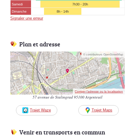
Samedi
7h30 - 20h
Dimanche
8h - 14h
Signaler une erreur
Plan et adresse
© contributeurs OpenStreetMap
Corriger l’adresse ou la localisation
57 avenue de Stalingrad 95100 Argenteuil
Trajet Waze
Trajet Maps
Venir en transports en commun