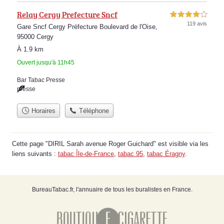
Relay Cergy Prefecture Sncf
4,0 étoiles sur 5
119 avis
Gare Sncf Cergy Préfecture Boulevard de l'Oise,
95000 Cergy
À 1.9 km
Ouvert jusqu'à 11h45
Bar Tabac Presse
presse
Horaires
Téléphone
Cette page "DIRIL Sarah avenue Roger Guichard" est visible via les
liens suivants :
tabac Île-de-France
,
tabac 95
,
tabac Éragny
.
BureauTabac.fr, l'annuaire de tous les buralistes en France.