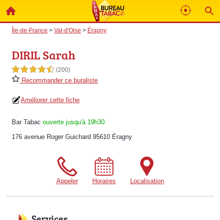
Île-de-France
>
Val-d'Oise
>
Éragny
DIRIL Sarah
4,5 étoiles sur 5
(200)
Recommander ce buraliste
Améliorer cette fiche
Bar Tabac
ouverte jusqu'à 19h30
176 avenue Roger Guichard 95610 Éragny
Appeler
Horaires
Localisation
Services