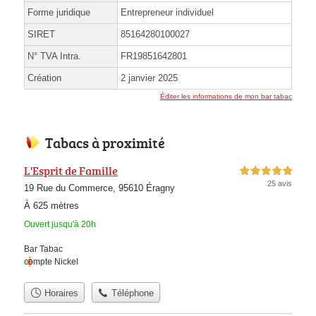
Forme juridique
Entrepreneur individuel
SIRET
85164280100027
N° TVA Intra.
FR19851642801
Création
2 janvier 2025
Éditer les informations de mon bar tabac
Tabacs à proximité
L'Esprit de Famille
5,0 étoiles sur 5
25 avis
19 Rue du Commerce, 95610 Éragny
À 625 mètres
Ouvert jusqu'à 20h
Bar Tabac
compte Nickel
Horaires
Téléphone