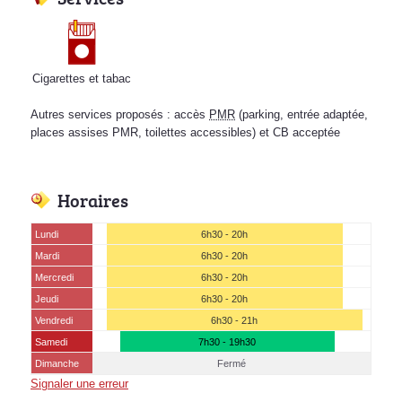
Cigarettes et tabac
Autres services proposés : accès
PMR
(parking, entrée adaptée,
places assises PMR, toilettes accessibles) et CB acceptée
Horaires
Lundi
6h30 - 20h
Mardi
6h30 - 20h
Mercredi
6h30 - 20h
Jeudi
6h30 - 20h
Vendredi
6h30 - 21h
Samedi
7h30 - 19h30
Dimanche
Fermé
Signaler une erreur