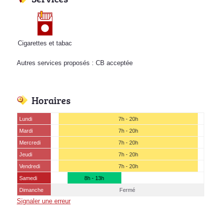
Cigarettes et tabac
Autres services proposés : CB acceptée
Horaires
Lundi
7h - 20h
Mardi
7h - 20h
Mercredi
7h - 20h
Jeudi
7h - 20h
Vendredi
7h - 20h
Samedi
8h - 13h
Dimanche
Fermé
Signaler une erreur