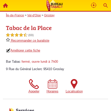
Île-de-France
>
Val-d'Oise
>
Groslay
Tabac de la Place
4,5 étoiles sur 5
(69)
Recommander ce buraliste
Améliorer cette fiche
Bar Tabac
fermé, ouvre lundi à 7h00
9 Rue du Général Leclerc 95410 Groslay
Appeler
Horaires
Localisation
Services