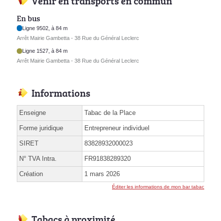
Venir en transports en commun
En bus
Ligne 9502, à 84 m
Arrêt Mairie Gambetta - 38 Rue du Général Leclerc
Ligne 1527, à 84 m
Arrêt Mairie Gambetta - 38 Rue du Général Leclerc
Informations
Enseigne
Tabac de la Place
Forme juridique
Entrepreneur individuel
SIRET
83828932000023
N° TVA Intra.
FR91838289320
Création
1 mars 2026
Éditer les informations de mon bar tabac
Tabacs à proximité