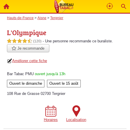
Hauts-de-France
>
Aisne
>
Tergnier
L'Olympique
- Une personne
recommande
ce buraliste.
4,5 étoiles sur 5
(120)
Je recommande
Améliorer cette fiche
Bar Tabac PMU
ouvert jusqu'à 13h
Ouvert le dimanche
Ouvert le 15 août
108 Rue de Grasse 02700 Tergnier
Horaires
Localisation