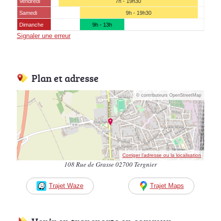
Vendredi
7h - 19h30
Samedi
9h - 19h30
Dimanche
9h - 13h
Signaler une erreur
Plan et adresse
© contributeurs OpenStreetMap
Corriger l’adresse ou la localisation
108 Rue de Grasse 02700 Tergnier
Trajet Waze
Trajet Maps