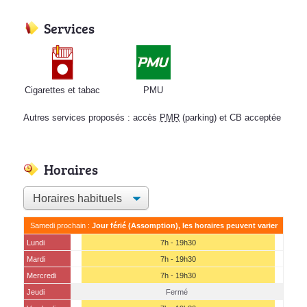
Services
Cigarettes et tabac
PMU
Autres services proposés : accès
PMR
(parking) et CB acceptée
Horaires
Samedi prochain :
Jour férié (Assomption), les horaires peuvent varier
Lundi
7h - 19h30
Mardi
7h - 19h30
Mercredi
7h - 19h30
Jeudi
Fermé