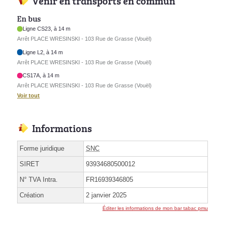
Venir en transports en commun
En bus
Ligne CS23, à 14 m
Arrêt PLACE WRESINSKI - 103 Rue de Grasse (Vouël)
Ligne L2, à 14 m
Arrêt PLACE WRESINSKI - 103 Rue de Grasse (Vouël)
CS17A, à 14 m
Arrêt PLACE WRESINSKI - 103 Rue de Grasse (Vouël)
Voir tout
Informations
Forme juridique
SNC
SIRET
93934680500012
N° TVA Intra.
FR16939346805
Création
2 janvier 2025
Éditer les informations de mon bar tabac pmu