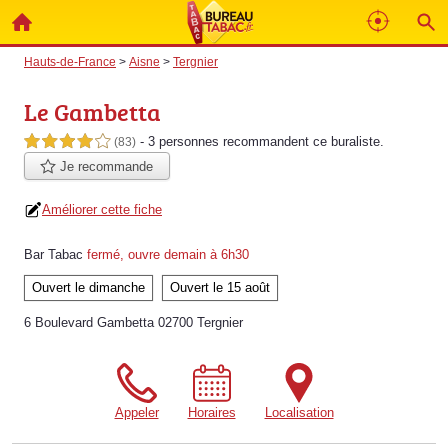
Hauts-de-France
>
Aisne
>
Tergnier
Le Gambetta
- 3 personnes
recommandent
ce buraliste.
4,0 étoiles sur 5
(83)
Je recommande
Améliorer cette fiche
Bar Tabac
fermé, ouvre demain à 6h30
Ouvert le dimanche
Ouvert le 15 août
6 Boulevard Gambetta 02700 Tergnier
Appeler
Horaires
Localisation