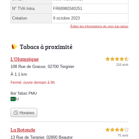
N° TVA Intra.
FR68980340251
Création
9 octobre 2023
Éditer les informations de mon bar tabac
Tabacs à proximité
L'Olympique
4,5 étoiles sur 5
116 avis
108 Rue de Grasse, 02700 Tergnier
À 1.1 km
Fermé, ouvre demain à 9h
Bar Tabac PMU
PMU
Horaires
La Rotonde
4,0 étoiles sur 5
75 avis
13 Rue de Tergnier, 02800 Beautor