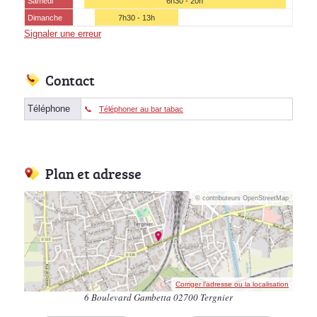
Samedi
6h30 - 20h
Dimanche
7h30 - 13h
Signaler une erreur
Contact
Téléphone
Téléphoner au bar tabac
Plan et adresse
© contributeurs OpenStreetMap
Corriger l’adresse ou la localisation
6 Boulevard Gambetta 02700 Tergnier