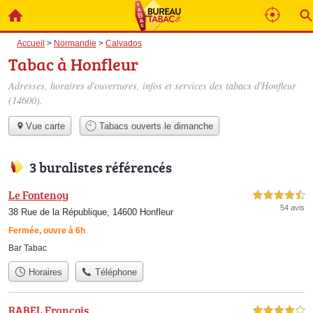
Accueil
>
Normandie
>
Calvados
Tabac à Honfleur
Adresses, horaires d'ouvertures, infos et services des tabacs d'Honfleur
(14600).
Vue carte
Tabacs ouverts le dimanche
3 buralistes référencés
Le Fontenoy
4,5 étoiles sur 5
54 avis
38 Rue de la République, 14600 Honfleur
Fermée, ouvre à 6h
Bar Tabac
Horaires
Téléphone
RABEL François
4,0 étoiles sur 5