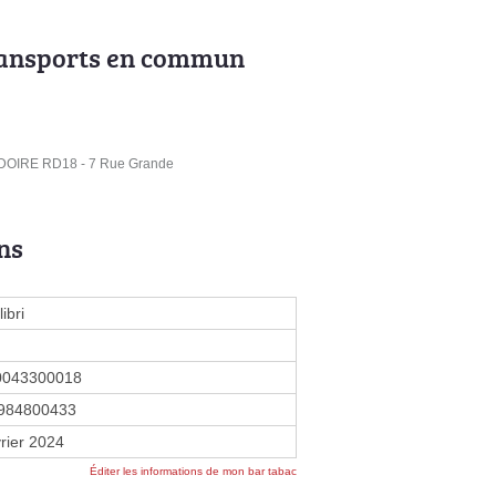
ransports en commun
OIRE RD18 - 7 Rue Grande
ns
ibri
0043300018
984800433
vrier 2024
Éditer les informations de mon bar tabac