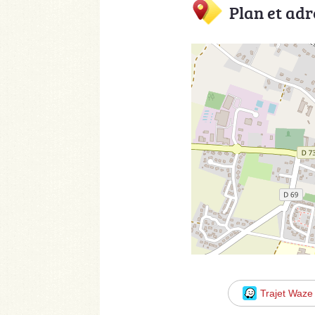
Plan et adr
Trajet Waze