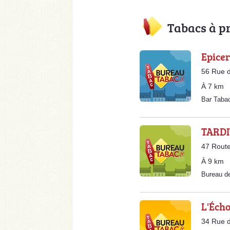
Tabacs à p
Epicer
56 Rue d
À 7 km
Bar Taba
TARDI
47 Route
À 9 km
Bureau d
L'Éch
34 Rue d