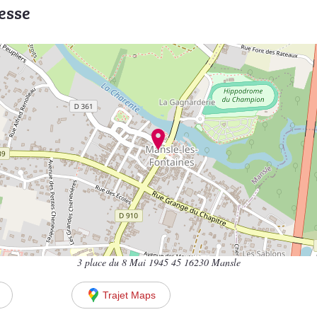
esse
3 place du 8 Mai 1945 45 16230 Mansle
Trajet Maps