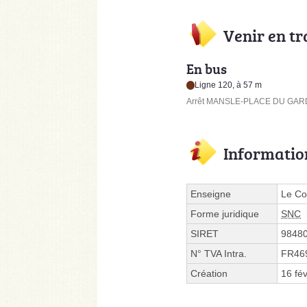
Venir en t
En bus
Ligne 120, à 57 m
Arrêt MANSLE-PLACE DU GARD
Informatio
Enseigne
Le Col
Forme juridique
SNC
SIRET
9848
N° TVA Intra.
FR46
Création
16 fé