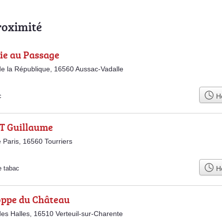
roximité
ie au Passage
e la République, 16560 Aussac-Vadalle
Ho
c
T Guillaume
 Paris, 16560 Tourriers
Ho
e tabac
oppe du Château
es Halles, 16510 Verteuil-sur-Charente