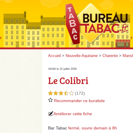
Accueil
>
Nouvelle-Aquitaine
>
Charente
>
Mansl
Vérifié le 22 juillet 2026
Le Colibri
(172)
3,5 étoiles sur 5
Recommander ce buraliste
Améliorer cette fiche
Bar Tabac
fermé, ouvre demain à 8h