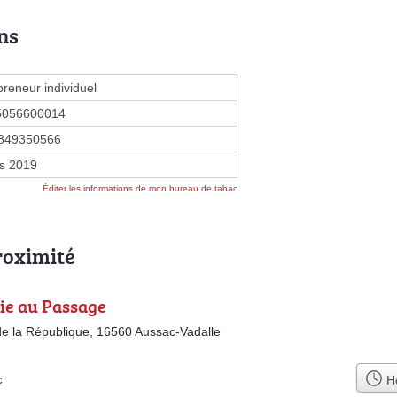
ns
preneur individuel
5056600014
849350566
s 2019
Éditer les informations de mon bureau de tabac
roximité
ie au Passage
e la République, 16560 Aussac-Vadalle
Ho
c