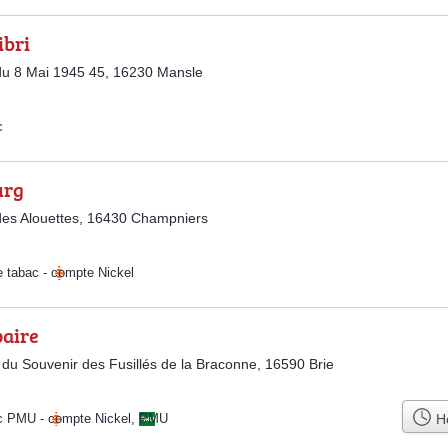
ibri
du 8 Mai 1945 45, 16230 Mansle
c
urg
es Alouettes, 16430 Champniers
e tabac
-
compte Nickel
paire
du Souvenir des Fusillés de la Braconne, 16590 Brie
Ho
ac PMU
-
compte Nickel
,
PMU