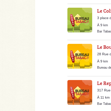
Le Col
3 place 
À 9 km
Bar Taba
Le Bo
28 Rue d
À 9 km
Bureau d
Le Re
317 Rue 
À 11 km
Bar Tab