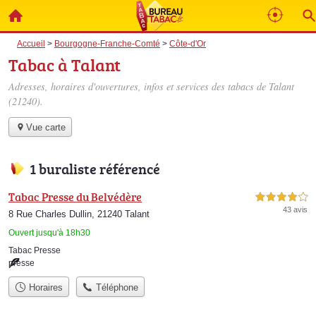
Accueil
>
Bourgogne-Franche-Comté
>
Côte-d'Or
Tabac à Talant
Adresses, horaires d'ouvertures, infos et services des tabacs de Talant
(21240).
Vue carte
1 buraliste référencé
Tabac Presse du Belvédère
4,0 étoiles sur 5
43 avis
8 Rue Charles Dullin, 21240 Talant
Ouvert jusqu'à 18h30
Tabac Presse
presse
Horaires
Téléphone