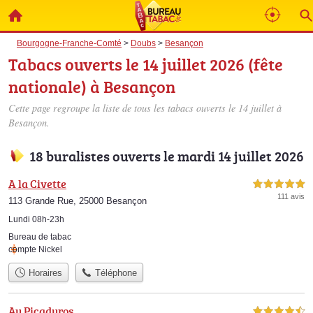
Bourgogne-Franche-Comté
>
Doubs
>
Besançon
Tabacs ouverts le 14 juillet 2026 (fête
nationale) à Besançon
Cette page regroupe la liste de tous les tabacs ouverts le 14 juillet à
Besançon.
18 buralistes ouverts le mardi 14 juillet 2026
A la Civette
5,0 étoiles sur 5
111 avis
113 Grande Rue, 25000 Besançon
Lundi 08h-23h
Bureau de tabac
compte Nickel
Horaires
Téléphone
Au Picaduros
4,5 étoiles sur 5