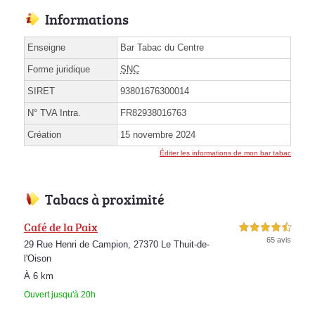
Informations
Enseigne
Bar Tabac du Centre
Forme juridique
SNC
SIRET
93801676300014
N° TVA Intra.
FR82938016763
Création
15 novembre 2024
Éditer les informations de mon bar tabac
Tabacs à proximité
Café de la Paix
4,5 étoiles sur 5
65 avis
29 Rue Henri de Campion, 27370 Le Thuit-de-
l'Oison
À 6 km
Ouvert jusqu'à 20h