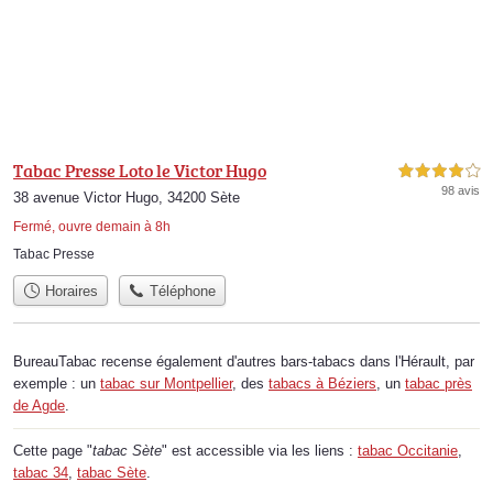
Tabac Presse Loto le Victor Hugo
4,0 étoiles sur 5
98 avis
38 avenue Victor Hugo, 34200 Sète
Fermé, ouvre demain à 8h
Tabac Presse
Horaires
Téléphone
BureauTabac recense également d'autres bars-tabacs dans l'Hérault, par
exemple : un
tabac sur Montpellier
, des
tabacs à Béziers
, un
tabac près
de Agde
.
Cette page "
tabac Sète
" est accessible via les liens :
tabac Occitanie
,
tabac 34
,
tabac Sète
.