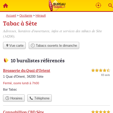
Accueil
>
Occitanie
>
Hérault
Tabac à Sète
Adresses, horaires d'ouvertures, infos et services des tabacs de Sète
(34200).
Vue carte
Tabacs ouverts le dimanche
10 buralistes référencés
Brasserie du Quai d'Orient
4,5 étoiles sur 5
83 avis
1 Quai d'Orient, 34200 Sète
Fermé, ouvre lundi à 7h00
Bar Tabac
Horaires
Téléphone
Cannabillion CBD Sète
5,0 étoiles sur 5