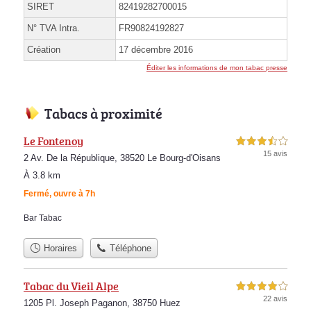
SIRET
82419282700015
N° TVA Intra.
FR90824192827
Création
17 décembre 2016
Éditer les informations de mon tabac presse
Tabacs à proximité
Le Fontenoy
3,5 étoiles sur 5
15 avis
2 Av. De la République, 38520 Le Bourg-d'Oisans
À 3.8 km
Fermé, ouvre à 7h
Bar Tabac
Horaires
Téléphone
Tabac du Vieil Alpe
4,0 étoiles sur 5
22 avis
1205 Pl. Joseph Paganon, 38750 Huez