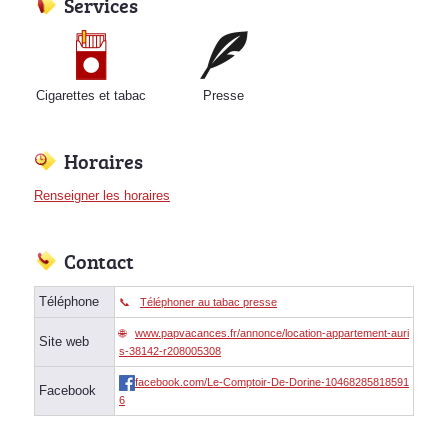
Services
Cigarettes et tabac
Presse
Horaires
Renseigner les horaires
Contact
Téléphone
Téléphoner au tabac presse
www.papvacances.fr/annonce/location-appartement-auri
Site web
s-38142-r208005308
facebook.com/Le-Comptoir-De-Dorine-10468285818591
Facebook
6