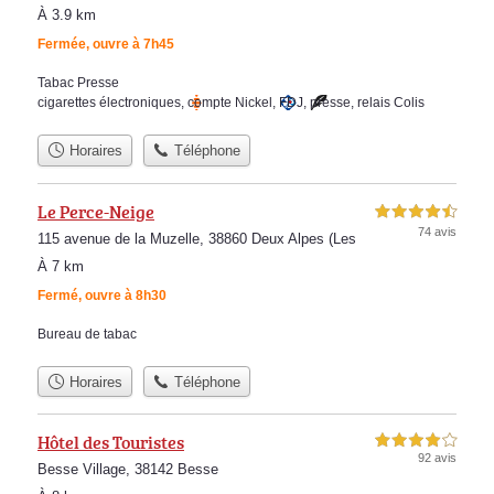
À 3.9 km
Fermée, ouvre à 7h45
Tabac Presse
cigarettes électroniques
,
compte Nickel
,
FDJ
,
presse
,
relais Colis
Horaires
Téléphone
Le Perce-Neige
4,5 étoiles sur 5
74 avis
115 avenue de la Muzelle, 38860 Deux Alpes (Les
À 7 km
Fermé, ouvre à 8h30
Bureau de tabac
Horaires
Téléphone
Hôtel des Touristes
4,0 étoiles sur 5
92 avis
Besse Village, 38142 Besse