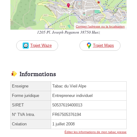
Corriger l’adresse ou la localisation
1205 Pl. Joseph Paganon 38750 Huez
Trajet Waze
Trajet Maps
Informations
Enseigne
Tabac du Vieil Alpe
Forme juridique
Entrepreneur individuel
SIRET
50537619400013
N° TVA Intra.
FR67505376194
Création
1 juillet 2008
Éditer les informations de mon tabac presse