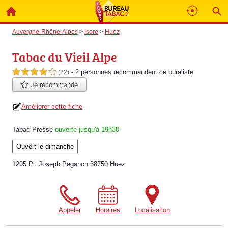
Auvergne-Rhône-Alpes
>
Isère
>
Huez
Tabac du Vieil Alpe
- 2 personnes
recommandent
ce buraliste.
4,0 étoiles sur 5
(22)
Je recommande
Améliorer cette fiche
Tabac Presse
ouverte jusqu'à 19h30
Ouvert le dimanche
1205 Pl. Joseph Paganon 38750 Huez
Appeler
Horaires
Localisation