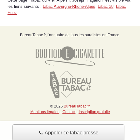
Cette page "Tabac du Vieil Alpe Pl. Joseph Paganon" est visible via
les liens suivants :
tabac Auvergne-Rhône-Alpes
,
tabac 38
,
tabac
Huez
.
BureauTabac.fr, l'annuaire de tous les buralistes en France.
© 2026
BureauTabac.fr
Mentions légales
-
Contact
-
Inscription gratuite
📞 Appeler ce tabac presse