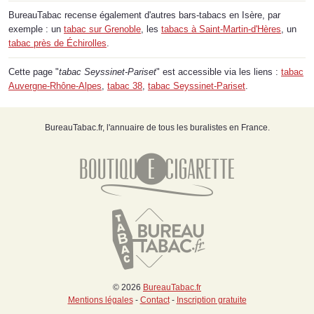
BureauTabac recense également d'autres bars-tabacs en Isère, par
exemple : un
tabac sur Grenoble
, les
tabacs à Saint-Martin-d'Hères
, un
tabac près de Échirolles
.
Cette page "
tabac Seyssinet-Pariset
" est accessible via les liens :
tabac
Auvergne-Rhône-Alpes
,
tabac 38
,
tabac Seyssinet-Pariset
.
BureauTabac.fr, l'annuaire de tous les buralistes en France.
© 2026
BureauTabac.fr
Mentions légales
-
Contact
-
Inscription gratuite