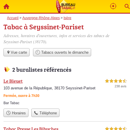
Accueil
>
Auvergne-Rhône-Alpes
>
Isère
Tabac à Seyssinet-Pariset
Adresses, horaires d'ouvertures, infos et services des tabacs de
Seyssinet-Pariset (38170).
Vue carte
Tabacs ouverts le dimanche
2 buralistes référencés
Le Bleuet
4,5 étoiles sur 5
238 avis
103 avenue de la République, 38170 Seyssinet-Pariset
Fermée, ouvre à 7h30
Bar Tabac
Horaires
Téléphone
Tabac Presse Les Bibuches
4,5 étoiles sur 5