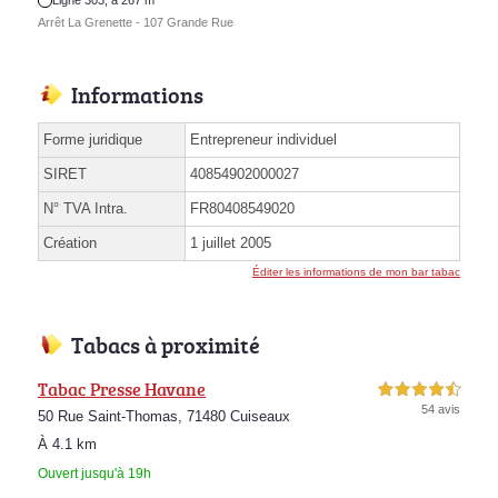
Ligne 303, à 267 m
Arrêt La Grenette - 107 Grande Rue
Informations
Forme juridique
Entrepreneur individuel
SIRET
40854902000027
N° TVA Intra.
FR80408549020
Création
1 juillet 2005
Éditer les informations de mon bar tabac
Tabacs à proximité
Tabac Presse Havane
4,5 étoiles sur 5
54 avis
50 Rue Saint-Thomas, 71480 Cuiseaux
À 4.1 km
Ouvert jusqu'à 19h