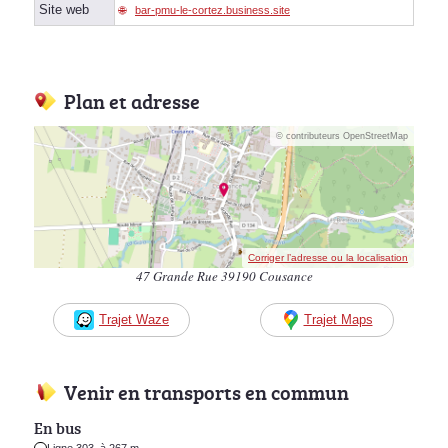
Site web
bar-pmu-le-cortez.business.site
Plan et adresse
© contributeurs OpenStreetMap
Corriger l’adresse ou la localisation
47 Grande Rue 39190 Cousance
Trajet Waze
Trajet Maps
Venir en transports en commun
En bus