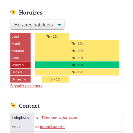
Horaires
Lundi
7h - 12h
Mardi
7h - 19h
Mercredi
7h - 19h
Jeudi
7h - 19h
Vendredi
7h - 19h
Samedi
7h - 19h
Dimanche
8h - 12h
Signaler une erreur
Contact
Téléphone
Téléphoner au bar tabac
Email
maconⓐsecmi.fr