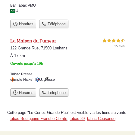
Bar Tabac PMU
PMU
Horaires
Téléphone
La Maison du Fumeur
4,5 étoiles sur 5
15 avis
122 Grande Rue, 71500 Louhans
À 17 km
Ouverte jusqu'à 19h
Tabac Presse
compte Nickel
,
FDJ
,
presse
Horaires
Téléphone
Cette page "Le Cortez Grande Rue" est visible via les liens suivants
:
tabac Bourgogne-Franche-Comté
,
tabac 39
,
tabac Cousance
.