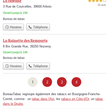
La Havane
4,0 étoiles sur 5
20 avis
3 Rue de Courcelles, 39600 Arbois
Ouvert jusqu'à 19h
Bureau de tabac
Horaires
Téléphone
La Rainette des Remparts
8 Bis Grande Rue, 39250 Nozeroy
Ouvert jusqu'à 19h
Bureau de tabac
Horaires
Téléphone
1
2
3
4
BureauTabac regroupe également des tabacs en Bourgogne-Franche-
Comté, comme : un
tabac dans l'Ain
, les
tabacs en Côte-d'Or
, un
tabac
dans le Doubs
.