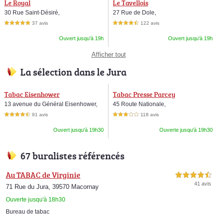
Le Royal
Le Tavellois
30 Rue Saint-Désiré,
27 Rue de Dole,
37 avis
122 avis
5,0 étoiles sur 5
4,5 étoiles sur 5
Ouvert jusqu'à 19h
Ouvert jusqu'à 19h
Afficher tout
La sélection dans le Jura
Tabac Eisenhower
Tabac Presse Parcey
13 avenue du Général Eisenhower,
45 Route Nationale,
91 avis
118 avis
4,5 étoiles sur 5
3,0 étoiles sur 5
Ouvert jusqu'à 19h30
Ouverte jusqu'à 19h30
67 buralistes référencés
Au TABAC de Virginie
4,5 étoiles sur 5
41 avis
71 Rue du Jura, 39570 Macornay
Ouverte jusqu'à 18h30
Bureau de tabac