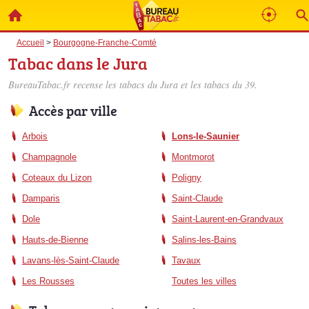
Accueil
>
Bourgogne-Franche-Comté
Tabac dans le Jura
BureauTabac.fr recense les
tabacs du Jura
et les tabacs du 39.
Accès par ville
Arbois
Lons-le-Saunier
Champagnole
Montmorot
Coteaux du Lizon
Poligny
Damparis
Saint-Claude
Dole
Saint-Laurent-en-Grandvaux
Hauts-de-Bienne
Salins-les-Bains
Lavans-lès-Saint-Claude
Tavaux
Les Rousses
Toutes les villes