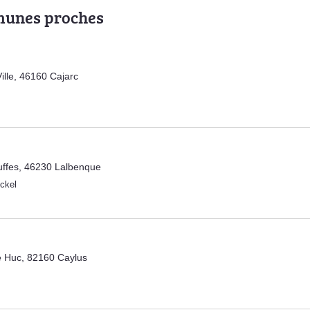
munes proches
ille, 46160 Cajarc
uffes, 46230 Lalbenque
ckel
e Huc, 82160 Caylus