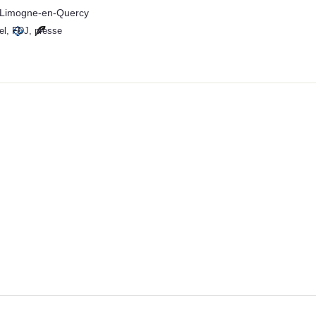
 Limogne-en-Quercy
el
,
FDJ
,
presse