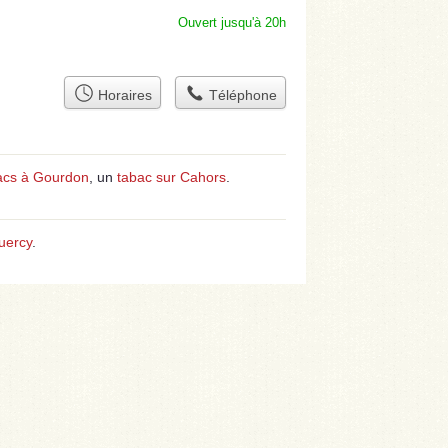
Ouvert jusqu'à 20h
Horaires
Téléphone
acs à Gourdon
, un
tabac sur Cahors
.
uercy
.