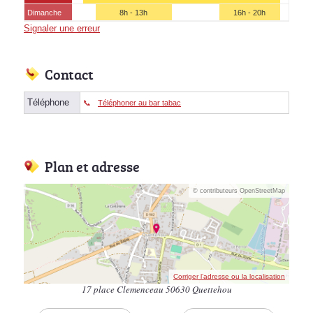
Dimanche
8h - 13h
16h - 20h
Signaler une erreur
Contact
Téléphone
Téléphoner au bar tabac
Plan et adresse
© contributeurs OpenStreetMap
Corriger l’adresse ou la localisation
17 place Clemenceau 50630 Quettehou