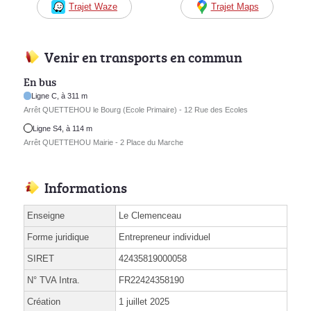
Trajet Waze
Trajet Maps
Venir en transports en commun
En bus
Ligne C, à 311 m
Arrêt QUETTEHOU le Bourg (Ecole Primaire) - 12 Rue des Ecoles
Ligne S4, à 114 m
Arrêt QUETTEHOU Mairie - 2 Place du Marche
Informations
Enseigne
Le Clemenceau
Forme juridique
Entrepreneur individuel
SIRET
42435819000058
N° TVA Intra.
FR22424358190
Création
1 juillet 2025