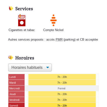
Services
Cigarettes et tabac
Compte Nickel
Autres services proposés : accès
PMR
(parking) et CB acceptée
Horaires
Lundi
7h - 20h
Mardi
7h - 20h
Mercredi
Fermé
Jeudi
7h - 20h
Vendredi
7h - 20h
Samedi
7h - 20h