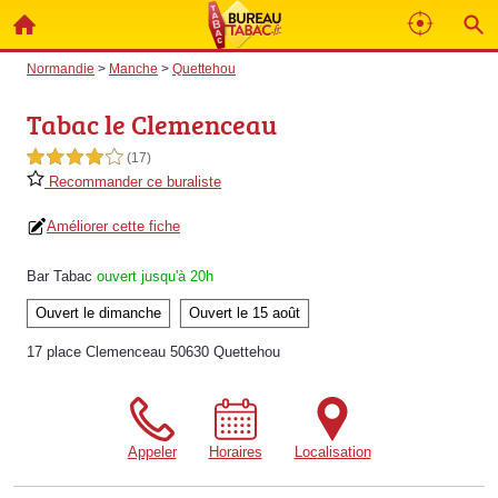
Normandie
>
Manche
>
Quettehou
Tabac le Clemenceau
4,0 étoiles sur 5
(17)
Recommander ce buraliste
Améliorer cette fiche
Bar Tabac
ouvert jusqu'à 20h
Ouvert le dimanche
Ouvert le 15 août
17 place Clemenceau 50630 Quettehou
Appeler
Horaires
Localisation